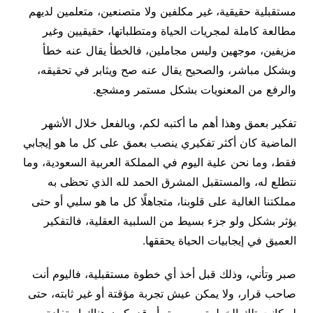
مستقبلية حقيقية، غير مكلفين ولا متصنعين، متعلمين لديهم
مطالعة كاملة لمجريات الحياة ومتطلباتها، حقيقيين وغير
مزيفين، موجهين وليس مجاملين، فالخطأ يقال عنه خطأ
وبشكل مباشر، والصحيح يقال عنه صح ويثابر في تحقيقه،
والرفع من المعنويات بشكل مستمر ومشجع.
تفكير بعمق وهذا أهم ما أكتبه لكم، وبالفعل خلال الأشهر
الماضية كان أكثر تفكيري ينصب بعمق على كل ما هو إيجابي
فقط، وما نحن علية اليوم في المملكة العربية السعودية، وما
نتطلع له، والمستقبل المشرق الحمد لله الذي تحظى به
مملكتنا الغالية على قلوبنا، متجاهلًا كل ما هو سلبي أو حتى
يؤثر بشكل ولو جزء بسيط من السلبية العقلية، فالتفكير
العميق في إيجابيات الحياة يحققها.
صبر وتأني، وذلك قبل أخذ أي خطوة مستقبلية، فاليوم أنت
صاحب قرار، ولا يمكن عيش تجربة مؤقتة أو غير ثابته، حتى