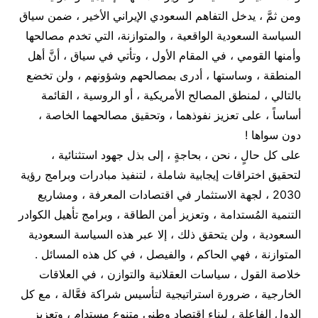
ومن ثمَّ ، يدخل التفاهم السعودي الإيراني الأخير ، ضمن سياق
السياسة السعودية الواقعية ، والمتوازنة، التي تخدم مصالحها
وأمنها القومي ، في المقام الأول ، وتأتي في سياق ، أنَّ أهل
المنطقة ، وساستها ، أدرى بمصالحهم وشؤونهم ، ولن تخضع
بالتالي ، لمنطق المصالح الأمريكية ، أو الروسية ، القائمة
أساساً ، على تعزيز نفوذهما ، وتحقيق مصالحهما الخاصة ،
دون سواها !
على كل حالٍ ، نحن ، بحاجةٍ ، إلى بذل جهود استثنائية ،
لتحقيق اختراقات إيجابية شاملة ، لتنفيذ مبادرات وبرامج رؤية
2030 ، لجهة الاستثمار في اقتصادات المعرفة ، ومشاريع
التنمية المُستدامة ، وتعزيز أمن الطاقة ، وبرامج تأهيل الكوادر
السعودية ، ولن يتحقق ذلك ، إلا عبر هذه السياسة السعودية
المتوازنة ، فهي الحاكم ، والفيصل ، في كل هذه المسائل .
خلاصة القول ، سياسات العقلانية والتوازن ، في العلاقات
الخارجية ، ضرورة استراتيجية لتأسيس شراكة فعَّالة ، مع كل
الدول الفاعلة ، لبناء اقتصاد وطني متنوع مستدام ، وتعزيز