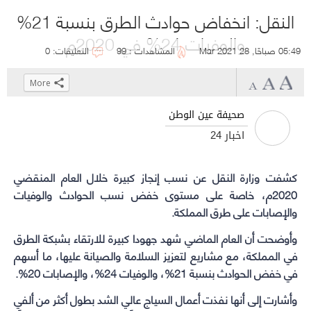
النقل: انخفاض حوادث الطرق بنسبة 21%
والوفيات 24% في 2020م
05:49 صباحًا, 28 Mar 2021
المشاهدات : 99
التعليقات: 0
More
Click
Click
Click
Click
to
to
to
to
صحيفة عين الوطن
share
share
share
share
أخبار 24
on
on
on
on
WhatsApp
Telegram
Facebook
Twitter
كشفت
وزارة النقل
(Opens
(Opens
(Opens
(Opens
عن نسب إنجاز كبيرة خلال العام المنقضي
in
in
in
in
2020م، خاصة على مستوى خفض نسب الحوادث والوفيات
والإصابات على طرق المملكة.
new
new
new
new
window)
window)
window)
window)
وأوضحت أن العام الماضي شهد جهودا كبيرة للارتقاء بشبكة الطرق
في المملكة، مع مشاريع لتعزيز السلامة والصيانة عليها، ما أسهم
في خفض الحوادث بنسبة 21%، والوفيات 24%، والإصابات 20%.
وأشارت إلى أنها نفذت أعمال السياج عالي الشد بطول أكثر من ألفي