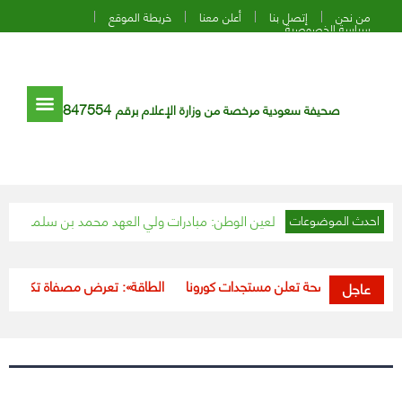
من نحن
إتصل بنا
أعلن معنا
خريطة الموقع
سياسة الخصوصية
847554
صحيفة سعودية مرخصة من وزارة الإعلام برقم
س علماء باكستان لعين الوطن: مبادرات ولي العهد محمد بن سلمان خير للبلاد 
احدث الموضوعات
وزارة الصحة تعلن مستجدات كورونا
«الطاقة»: تعرض مصفاة تكرير البترول ب
عاجل