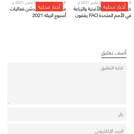
9 شعبان 1442 هـ - 22 مارس 2021 م
9 شعبان 1442 هـ - 22 مارس 2021 م
أخبار محلية
أخبار محلية
خبراء من منظمة الأغذية والزراعة
محافظ صامطة يدشن فعاليات
في الأمم المتحدة FAO يقفون
أسبوع البيئة 2021
على مزارع المواشي بجازان
أضف تعليق