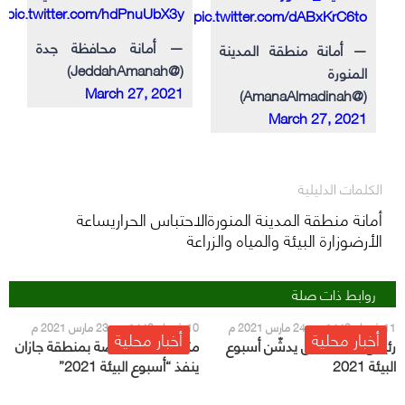
pic.twitter.com/hdPnuUbX3y
pic.twitter.com/dABxKrC6to
— أمانة محافظة جدة
— أمانة منطقة المدينة
(@JeddahAmanah)
المنورة
March 27, 2021
(@AmanaAlmadinah)
March 27, 2021
الكلمات الدليلية
أمانة منطقة المدينة المنورةالاحتباس الحراريساعة
الأرضوزارة البيئة والمياه والزراعة
روابط ذات صلة
11 شعبان 1442 هـ - 24 مارس 2021 م
10 شعبان 1442 هـ - 23 مارس 2021 م
أخبار محلية
أخبار محلية
رئيس مركز القفل يدشّن أسبوع
مكتب وزارة الرياضة بمنطقة جازان
البيئة 2021
ينفذ “أسبوع البيئة 2021”