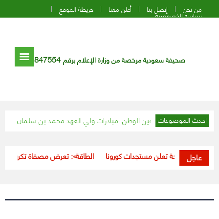
من نحن
إتصل بنا
أعلن معنا
خريطة الموقع
سياسة الخصوصية
847554
صحيفة سعودية مرخصة من وزارة الإعلام برقم
علماء باكستان لعين الوطن: مبادرات ولي العهد محمد بن سلمان خير للبلاد وا
احدث الموضوعات
وزارة الصحة تعلن مستجدات كورونا
«الطاقة»: تعرض مصفاة تكرير البترول بال
عاجل