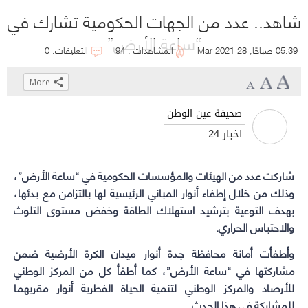
شاهد.. عدد من الجهات الحكومية تشارك في
“ساعة الأرض”
05:39 صباحًا, 28 Mar 2021
المشاهدات : 94
التعليقات: 0
More
Click
Click
Click
Click
to
to
to
to
صحيفة عين الوطن
share
share
share
share
أخبار 24
on
on
on
on
WhatsApp
Telegram
Facebook
Twitter
(Opens
(Opens
شاركت عدد من الهيئات والمؤسسات الحكومية في
(Opens
(Opens
“ساعة الأرض”
،
in
in
in
in
وذلك من خلال إطفاء أنوار المباني الرئيسية لها بالتزامن مع بدئها،
new
new
new
new
بهدف التوعية بترشيد استهلاك الطاقة وخفض مستوى التلوث
والاحتباس الحراري.
window)
window)
window)
window)
وأطفأت أمانة محافظة جدة أنوار ميدان الكرة الأرضية ضمن
مشاركتها في “ساعة الأرض”، كما أطفأ كل من المركز الوطني
للأرصاد والمركز الوطني لتنمية الحياة الفطرية أنوار مقريهما
للمشاركة في هذا الحدث.