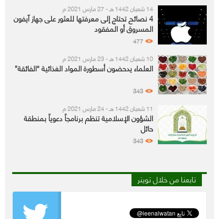
14 شعبان 1442 هـ - 27 مارس 2021 م
4 نصائح تحتاج إلى معرفتها للعثور على جهاز آيفون
المسروق أو المفقود
477
10 شعبان 1442 هـ - 23 مارس 2021 م
العلماء يدحضون أسطورة المواد الغذائية “الفائقة”
343
11 شعبان 1442 هـ - 24 مارس 2021 م
الشؤون الإسلامية تنظم برنامجاً دعوياً بمنطقة
حائل
343
تابعنا من خلال تويتر