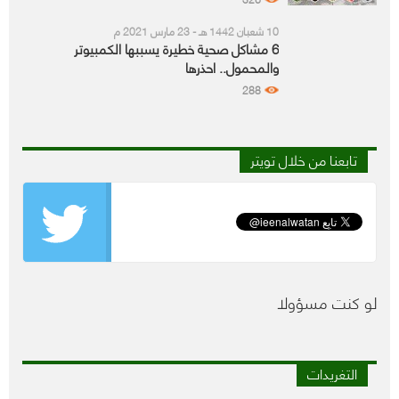
10 شعبان 1442 هـ - 23 مارس 2021 م
6 مشاكل صحية خطيرة يسببها الكمبيوتر
والمحمول.. احذرها
288
تابعنا من خلال تويتر
لو كنت مسؤولا
التغريدات