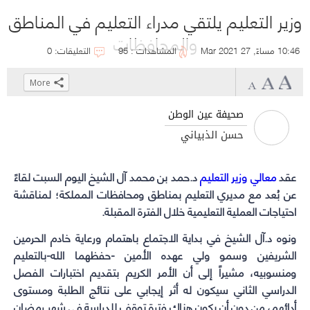
وزير التعليم يلتقي مدراء التعليم في المناطق
والمحافظات
10:46 مساءً, 27 Mar 2021
المشاهدات : 95
التعليقات: 0
More
Click
Click
Click
Click
to
to
to
to
صحيفة عين الوطن
share
share
share
share
حسن الذبياني
on
on
on
on
WhatsApp
Telegram
Facebook
Twitter
عقد
معالي وزير التعليم
(Opens
(Opens
(Opens
(Opens
د.حمد بن محمد آل الشيخ اليوم السبت لقاءً
in
in
in
in
عن بُعد مع مديري التعليم بمناطق ومحافظات المملكة؛ لمناقشة
new
احتياجات العملية التعليمية خلال الفترة المقبلة.
new
new
new
window)
window)
window)
window)
ونوه د.آل الشيخ في بداية الاجتماع باهتمام ورعاية خادم الحرمين
الشريفين وسمو ولي عهده الأمين -حفظهما الله-بالتعليم
ومنسوبيه، مشيراً إلى أن الأمر الكريم بتقديم اختبارات الفصل
الدراسي الثاني سيكون له أثر إيجابي على نتائج الطلبة ومستوى
أدائهم، من دون أن يكون هناك فترة توقف للدراسة في شهر رمضان