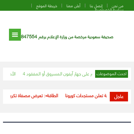
من نحن
إتصل بنا
أعلن معنا
خريطة الموقع
سياسة الخصوصية
847554
صحيفة سعودية مرخصة من وزارة الإعلام برقم
ج إلى معرفتها للعثور على جهاز آيفون المسروق أو المفقود
«الأحوال المدن
احدث الموضوعات
وزارة الصحة تعلن مستجدات كورونا
«الطاقة»: تعرض مصفاة تكرير البترول بالر
عاجل