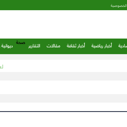
الخصوصية
صحة
ادية
أخبار رياضية
أخبار ثقافة
مقالات
التقارير
ديوانية 
((ابتسم)) لعلاج 100 طفل يتيم في القطاع الصحي الخاص بجدة