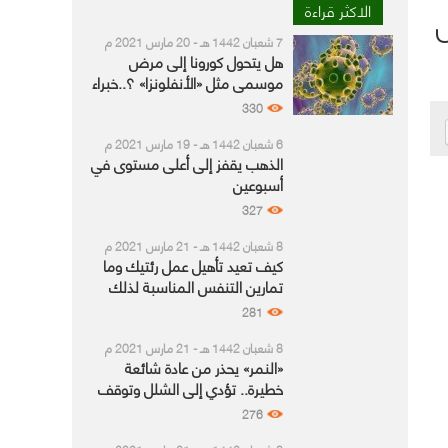
خل
الاكثر قراءة
7 شعبان 1442 هـ - 20 مارس 2021 م
هل يتحول كورونا إلى مرض
موسمي مثل «الأنفلونزا» ؟..خبراء
الأمم المتحدة يجيبون
330
6 شعبان 1442 هـ - 19 مارس 2021 م
الذهب يقفز إلى أعلى مستوى في
أسبوعين
327
8 شعبان 1442 هـ - 21 مارس 2021 م
كيف تعيد تأهيل عمل رئتيك وما
تمارين التنفس المناسبة لذلك
281
8 شعبان 1442 هـ - 21 مارس 2021 م
«النمر» يحذر من عادة شائعة
خطيرة.. تؤدي إلى الشلل وتوقف
التنفس
276