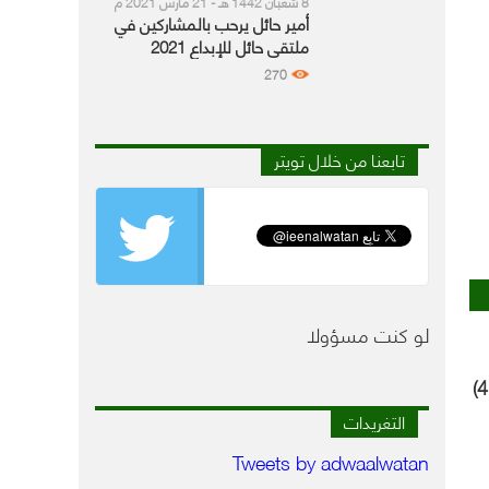
8 شعبان 1442 هـ - 21 مارس 2021 م
أمير حائل يرحب بالمشاركين في
ملتقى حائل للإبداع 2021
270
تابعنا من خلال تويتر
لو كنت مسؤولا
البحري المشترك (التصدي 4)
ة
التغريدات
Tweets by adwaalwatan