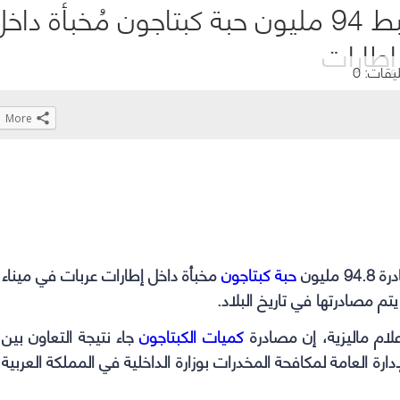
بمساعدة المملكة.. ماليزيا تضبط 94 مليون حبة كبتاجون مُخبأة دا
إطارات
ليقات: 0
More
Click
Click
Click
Click
to
to
to
to
share
share
share
share
on
on
on
on
WhatsApp
Telegram
Facebook
Twitter
(Opens
(Opens
(Opens
(Opens
ليون
حبة كبتاجون
مخبأة داخل إطارات عربات في ميناء
in
in
in
in
new
new
new
new
window)
window)
window)
window)
إعلام ماليزية، إن مصادرة
كميات الكبتاجون
جاء نتيجة التعاون بين
لإدارة العامة لمكافحة المخدرات بوزارة الداخلية في المملكة العربية