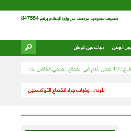
847554
صحيفة سعودية مرخصة من وزارة الإعلام برقم
عين الوطن
ادبيات عين الوطن
إجراء 116804 فحوص مخبرية في مختبر مستشفى أحد العام
الأردن.. وفيات جراء انقطاع الأوكسجين داخل مستشفى 