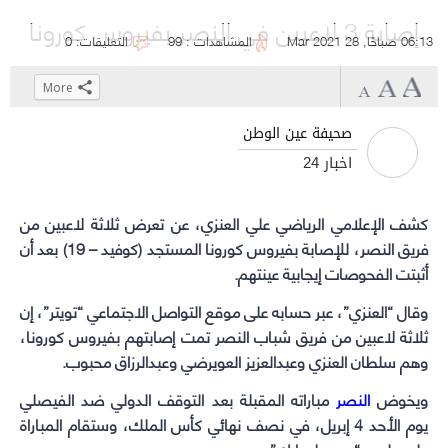
إصابة 3 لاعبين في النصر بفيروس كورونا
06:13 صباحًا, 28 Mar 2021
المشاهدات : 99
التعليقات: 0
More
Click
Click
Click
Click
to
to
to
to
صحيفة عين الوطن
share
share
share
share
أخبار 24
on
on
on
on
WhatsApp
Telegram
Facebook
Twitter
(Opens
(Opens
(Opens
(Opens
كشف الإعلامي الرياضي علي العنزي، عن تعرض ثلاثة لاعبين من
فريق النصر
in
in
in
in
، للإصابة بفيروس كورونا المستجد (كوفيد – 19) بعد أن
أثبتت الفحوصات إيجابية عينتهم.
new
new
new
new
window)
window)
window)
window)
وقال “العنزي”، عبر حسابه على موقع التواصل الاجتماعي “تويتر”، إن
ثلاثة لاعبين من فريق شباب النصر تمت إصابتهم بفيروس كورونا،
وهم سلطان العنزي وعبدالعزيز العويرضي وعبدالرزاق محبوب.
ويخوض
النصر
مباراته المقبلة بعد التوقف الدولي ضد الفيصلي
يوم الأحد 4 إبريل، في نصف نهائي كأس الملك، وستقام المباراة