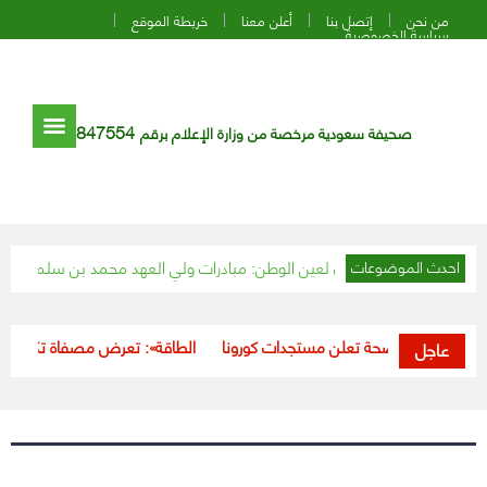
من نحن
إتصل بنا
أعلن معنا
خريطة الموقع
سياسة الخصوصية
847554
صحيفة سعودية مرخصة من وزارة الإعلام برقم
س علماء باكستان لعين الوطن: مبادرات ولي العهد محمد بن سلمان خير للبلاد
احدث الموضوعات
وزارة الصحة تعلن مستجدات كورونا
«الطاقة»: تعرض مصفاة تكرير البترول ب
عاجل