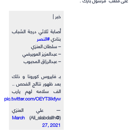
على ملعب “مرسول بارك”.
خبر |
أصابة ثلاثي درجة الشباب
بنادي
#النصر
– سلطان العنزي
– عبدالعزيز العويرضي
– عبدالرزاق المحبوب
بـ فايروس كورونا و ذلك
بعد ظهور نتائج الفحص ..
الف سلامه لهم يارب
pic.twitter.com/OEYT3Ikfyw
— علي العنزي
March
(@Ali_alabdallh)
27, 2021