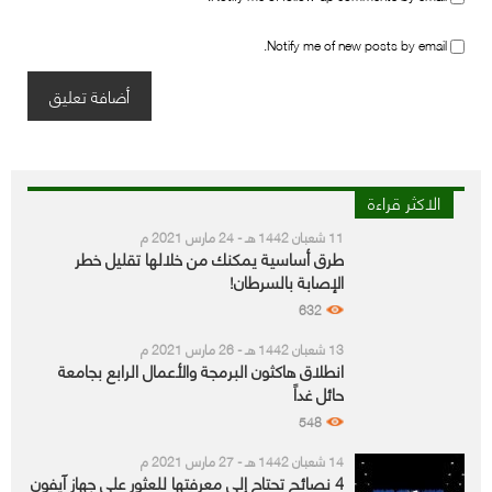
Notify me of new posts by email.
الاكثر قراءة
11 شعبان 1442 هـ - 24 مارس 2021 م
طرق أساسية يمكنك من خلالها تقليل خطر
الإصابة بالسرطان!
632
13 شعبان 1442 هـ - 26 مارس 2021 م
انطلاق هاكثون البرمجة والأعمال الرابع بجامعة
حائل غداً
548
14 شعبان 1442 هـ - 27 مارس 2021 م
4 نصائح تحتاج إلى معرفتها للعثور على جهاز آيفون