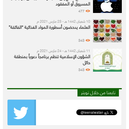
المسروق أو المفقود
477
10 شعبان 1442 هـ - 23 مارس 2021 م
العلماء يدحضون أسطورة المواد الغذائية “الفائقة”
343
11 شعبان 1442 هـ - 24 مارس 2021 م
الشؤون الإسلامية تنظم برنامجاً دعوياً بمنطقة
حائل
343
تابعنا من خلال تويتر