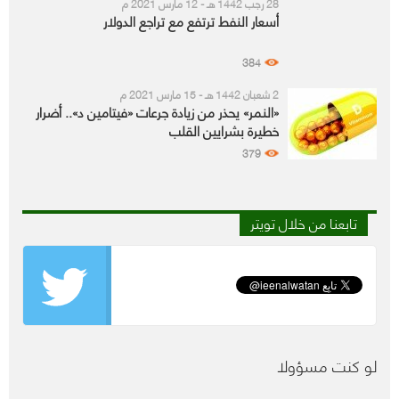
28 رجب 1442 هـ - 12 مارس 2021 م
أسعار النفط ترتفع مع تراجع الدولار
384
2 شعبان 1442 هـ - 15 مارس 2021 م
«النمر» يحذر من زيادة جرعات «فيتامين د».. أضرار
خطيرة بشرايين القلب
379
تابعنا من خلال تويتر
لو كنت مسؤولا