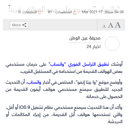
“واتساب” ممنوع على هذه الهواتف قريباً
04:35 صباحًا, 17 Mar 2021
المشاهدات : 91
التعليقات: 0
More
Click
Click
Click
Click
to
to
to
to
صحيفة عين الوطن
share
share
share
share
أخبار 24
on
on
on
on
WhatsApp
Telegram
Facebook
Twitter
أوشك
تطبيق التراسل الفوري “واتساب”
(Opens
(Opens
(Opens
(Opens
على حرمان مستخدمي
in
in
in
in
بعض الهواتف القديمة من استخدامه في المستقبل القريب.
new
new
new
new
وأوضح موقع “وا بيتا إنفو”، المختص في أخبار
واتساب
، أن التحديث
window)
window)
window)
window)
الجديد للتطبيق سيمنع مستخدمي هواتف أيفون القديمة من
الحصول على خدماته.
وأكد أن هذا التحديث سيمنع مستخدمي نظام تشغيل iOS 9 أو أقل،
والتي تستخدمها هواتف أبل القديمة، من إجراء المكالمات أو
الدردشة.