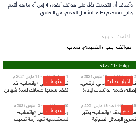
وأضاف أن التحديث يؤثر على هواتف آيفون 4 إس أو ما هو أقدم،
والتي تستخدم نظام التشغيل القديم، من التطبيق.
الكلمات الدليلية
هواتف أيفون القديمةواتساب
روابط ذات صلة
2 شعبان 1442 هـ - 15 مارس 2021 م
1 شعبان 1442 هـ - 14 مارس 2021 م
أخبار محلية
منوعات
تعزيزًا للعمل الميداني الرقمي..
تحذير ..ثغرة في «واتساب» قد
إطلاق خدمة الواتساب لإدارة
تفقد بسببها حسابك لمدة شهرين
العمليات بالمسجد الحرام
29 رجب 1442 هـ - 13 مارس 2021 م
26 رجب 1442 هـ - 10 مارس 2021 م
عام
منوعات
ميزة جديدة.. «واتساب» يختبر
رسالة جديدة من «واتساب»
تسريع الرسائل الصوتية
لمستخدميه تعيد أزمة تحديث
سياسة الخصوصية