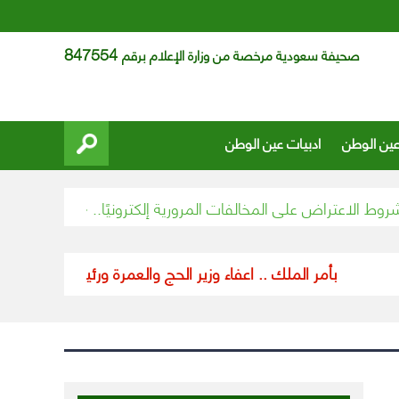
847554
صحيفة سعودية مرخصة من وزارة الإعلام برقم
عين الوطن
ادبيات عين الوطن
اعتراض على المخالفات المرورية إلكترونيًا.. «المرور» يجدد التذكير
بأمر الملك .. اعفاء وزير الحج والعمرة ورئيس هيئة الطيران وا