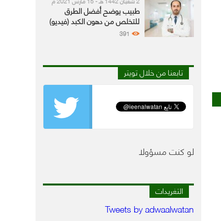
2 شعبان 1442 هـ - 15 مارس 2021 م
طبيب يوضح أفضل الطرق
للتخلص من دهون الكبد (فيديو)
391
تابعنا من خلال تويتر
لو كنت مسؤولا
التغريدات
Tweets by adwaalwatan