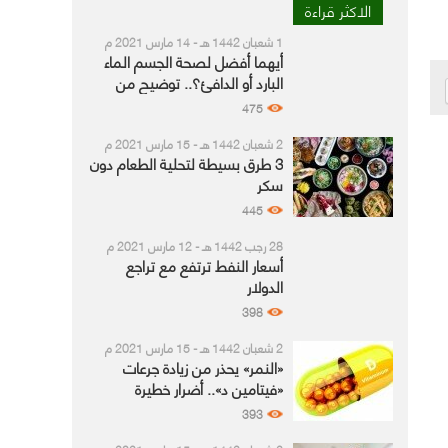
الاكثر قراءة
1 شعبان 1442 هـ - 14 مارس 2021 م
أيهما أفضل لصحة الجسم الماء
البارد أو الدافئ؟.. توضيح من
مختصين
475
2 شعبان 1442 هـ - 15 مارس 2021 م
3 طرق بسيطة لتحلية الطعام دون
سكر
445
28 رجب 1442 هـ - 12 مارس 2021 م
أسعار النفط ترتفع مع تراجع
الدولار
398
2 شعبان 1442 هـ - 15 مارس 2021 م
«النمر» يحذر من زيادة جرعات
«فيتامين د».. أضرار خطيرة
بشرايين القلب
393