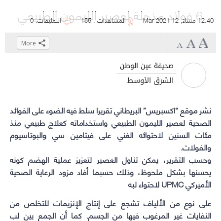
6 فوائد مذهلة لعصير الليمون الطبيعي
12:40 مساءً, 12 Mar 2021
المشاهدات : 155
التعليقات: 0
More
Click
Click
Click
Click
to
to
to
to
صحيفة عين الوطن
share
share
share
share
الشرق الأوسط
on
on
on
on
WhatsApp
Telegram
Facebook
Twitter
(Opens
(Opens
(Opens
(Opens
نشر موقع “اكسبريس” البريطاني تقريرا سلط فيه الضوء على الفوائد
الصحية لعصير
الليمون الطبيعي
in
in
in
in
واستخداماته كعلاج طبيعي منذ
new
new
new
new
مئات السنين لاحتوائه الغني على فيتامين سي والبوتاسيوم
والفولات.
window)
window)
window)
window)
وحسب التقرير، يمكن تناول
العصير
لتعزيز عملية الهضم كونه
يحسنها بشكل ملحوظ، وذلك حسبما أفاد مزود الرعاية الصحية
الأميركي UPMC لاحتواء لبه
على نوع من الألياف تشجع على إنتاج الإنزيمات للتخلص من
النفايات غير المرغوب فيها من الجسم. كما أن الجمع بين لب