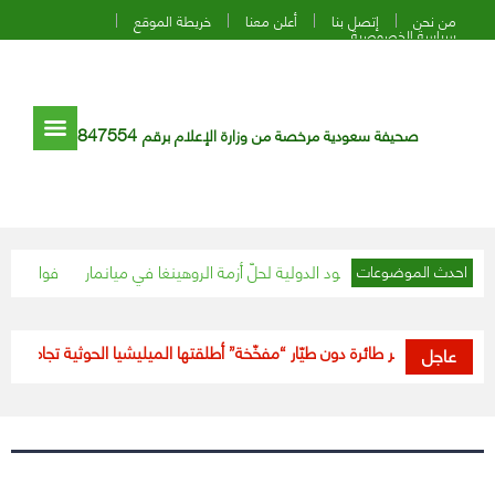
من نحن
إتصل بنا
أعلن معنا
خريطة الموقع
سياسة الخصوصية
847554
صحيفة سعودية مرخصة من وزارة الإعلام برقم
تدعو لتكثيف الجهود الدولية لحلّ أزمة الروهينغا في ميانمار
6 فوائد مذهلة 
احدث الموضوعات
راض وتدمير طائرة دون طيّار “مفخّخة” أطلقتها الميليشيا الحوثية تجاه خميس 
عاجل