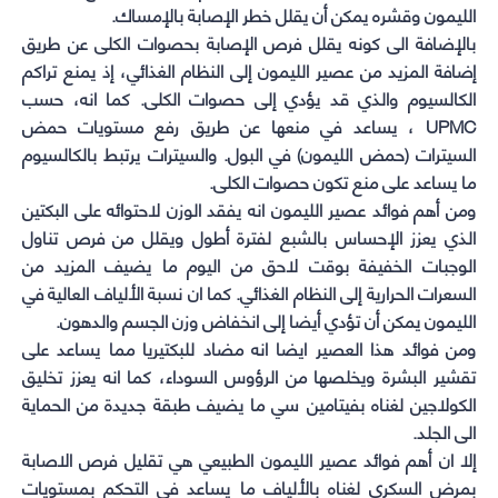
الليمون وقشره يمكن أن يقلل خطر الإصابة بالإمساك.
بالإضافة الى كونه يقلل فرص الإصابة بحصوات الكلى عن طريق
إضافة المزيد من عصير الليمون إلى النظام الغذائي، إذ يمنع تراكم
الكالسيوم والذي قد يؤدي إلى حصوات الكلى. كما انه، حسب
UPMC ، يساعد في منعها عن طريق رفع مستويات حمض
السيترات (حمض الليمون) في البول. والسيترات يرتبط بالكالسيوم
ما يساعد على منع تكون حصوات الكلى.
ومن أهم فوائد عصير الليمون انه يفقد الوزن لاحتوائه على البكتين
الذي يعزز الإحساس بالشبع لفترة أطول ويقلل من فرص تناول
الوجبات الخفيفة بوقت لاحق من اليوم ما يضيف المزيد من
السعرات الحرارية إلى النظام الغذائي. كما ان نسبة الألياف العالية في
الليمون يمكن أن تؤدي أيضا إلى انخفاض وزن الجسم والدهون.
ومن فوائد هذا العصير ايضا انه مضاد للبكتيريا مما يساعد على
تقشير البشرة ويخلصها من الرؤوس السوداء، كما انه يعزز تخليق
الكولاجين لغناه بفيتامين سي ما يضيف طبقة جديدة من الحماية
الى الجلد.
إلا ان أهم فوائد عصير الليمون الطبيعي هي تقليل فرص الاصابة
بمرض السكري لغناه بالألياف ما يساعد في التحكم بمستويات