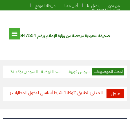
من نحن
إتصل بنا
أعلن معنا
خريطة الموقع
سياسة الخصوصية
847554
صحيفة سعودية مرخصة من وزارة الإعلام برقم
زير الصحة الهندي بفيروس كورونا
سد النهضة.. السودان يؤكد ثقته بوساطة ا
احدث الموضوعات
الطيران المدني: تطبيق “توكلنا” شرط أساسي لدخول المطارات وصعود الط
عاجل