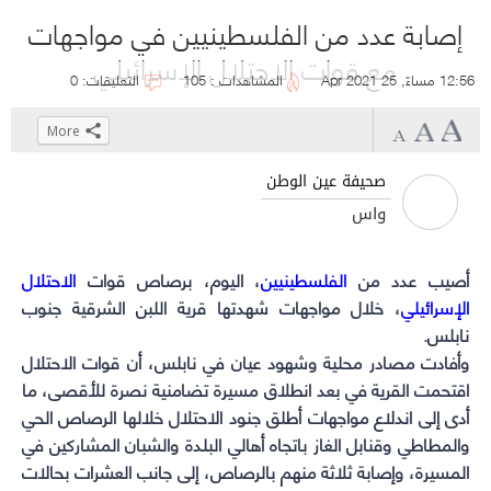
إصابة عدد من الفلسطينيين في مواجهات
مع قوات الاحتلال الإسرائيلي
12:56 مساءً, 25 Apr 2021
المشاهدات : 105
التعليقات: 0
More
Click
Click
Click
Click
to
to
to
to
صحيفة عين الوطن
share
share
share
share
واس
on
on
on
on
WhatsApp
Telegram
Facebook
Twitter
أصيب عدد من
الفلسطينيين
(Opens
(Opens
(Opens
(Opens
، اليوم، برصاص قوات
الاحتلال
الإسرائيلي
in
in
in
in
، خلال مواجهات شهدتها قرية اللبن الشرقية جنوب
نابلس.
new
new
new
new
window)
window)
window)
window)
وأفادت مصادر محلية وشهود عيان في نابلس، أن قوات الاحتلال
اقتحمت القرية في بعد انطلاق مسيرة تضامنية نصرة للأقصى، ما
أدى إلى اندلاع مواجهات أطلق جنود الاحتلال خلالها الرصاص الحي
والمطاطي وقنابل الغاز باتجاه أهالي البلدة والشبان المشاركين في
المسيرة، وإصابة ثلاثة منهم بالرصاص، إلى جانب العشرات بحالات