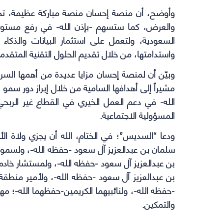
وأوضح، أن منصة إحسان منصة مباركة عظيمة، تحق
والعرض، كما ستسهم -بإذن الله- في رفع مستوى إ
السعودية، ولتعمل على استثمار البيانات والذكاء 
واستدامتها، من خلال تقديم الحلول التقنية المتقدمة
وبيّن أن لمنصة إحسان مزايا عديدة من أهمها السرعة
مشيراً إلى أهدافها السامية من خلال إبراز دور سمو
الله- في دعم العمل الخيري في القطاع غير الرب
المسؤولية الاجتماعية.
ودعا “السديس”؛ في الختام، الله أن يجزي ولاة الأ
سلمان بن عبدالعزيز آل سعود -حفظه الله-، ولسمو
بن عبدالعزيز آل سعود -حفظه الله-، ولمستشار خادم 
بن عبدالعزيز آل سعود -حفظه الله-، ولأمير منطقة 
-حفظه الله-، ولنائبيهما الكريمين-حفظهما الله-؛ مهنئ
والتمكين.