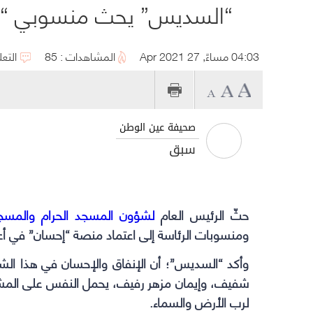
“السديس” يحث منسوبي “الح
04:03 مساءً, 27 Apr 2021
المشاهدات : 85
التعل
صحيفة عين الوطن
سبق
حثّ الرئيس العام
لشؤون المسجد الحرام والمسجد
ومنسوبات الرئاسة إلى اعتماد منصة “إحسان” في أعما
وأكد “السديس”؛ أن الإنفاق والإحسان في هذا الشه
شفيف، وإيمان مزهر رفيف، يحمل النفس على المشاعر 
لرب الأرض والسماء.