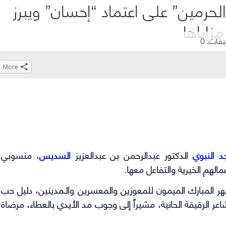
رمين” على اعتماد “إحسان” ويبرز
مزاياها
يقات: 0
More
Click
Click
Click
Click
to
to
to
to
share
share
share
share
on
on
on
on
WhatsApp
Telegram
Facebook
Twitter
(Opens
(Opens
(Opens
(Opens
 النبوي
الدكتور عبدالرحمن بن عبدالعزيز
السديس
، منسوبي
in
in
in
in
لهم الخيرية والتفاعل معها.
new
new
new
new
window)
window)
window)
window)
ر المبارك الميمون للمعوزين والمعسرين والـمدينين، دليل حب
الرقيقة الحانية، مشيراً إلى وجوب مد الأيدي بالعطاء، مرضاة