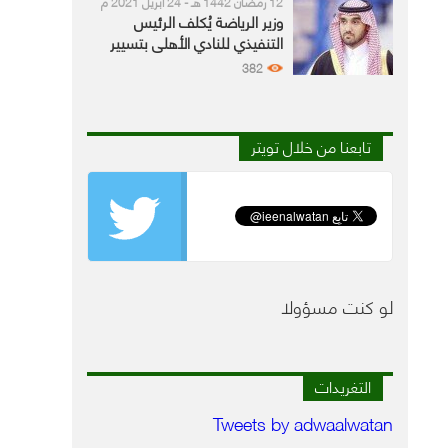
12 رمضان 1442 هـ - 24 أبريل 2021 م
وزير الرياضة يُكلف الرئيس
التنفيذي للنادي الأهلي بتسيير
أمور النادي بعد استقالة مؤمنة
382
تابعنا من خلال تويتر
لو كنت مسؤولا
التغريدات
Tweets by adwaalwatan