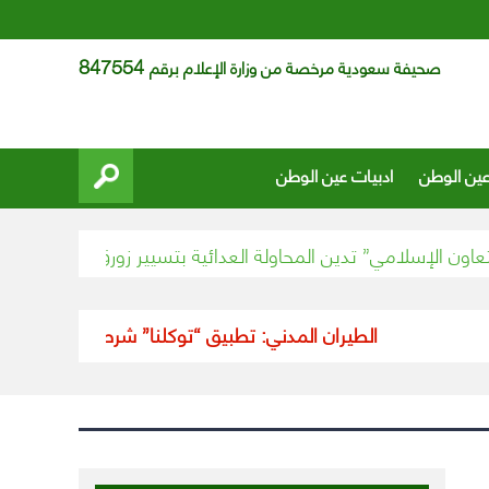
847554
صحيفة سعودية مرخصة من وزارة الإعلام برقم
عين الوطن
ادبيات عين الوطن
الإسلامي” تدين المحاولة العدائية بتسيير زورق مفخخ قبالة ينبع
الطيران المدني: تطبيق “توكلنا” شرط أساسي لدخول ال