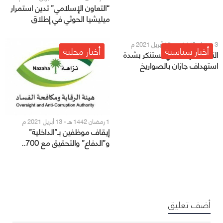
“التعاون الإسلامي” تدين استمرار
ميليشيا الحوثي في إطلاق
الطائرات المفخخة باتجاه المملكة
3 رمضان 1442 هـ - 15 أبريل 2021 م
أخبار سياسية
أخبار محلية
التعاون الإسلامي تستنكر بشدة
استهداف جازان بالصواريخ
والطائرات المفخخة
1 رمضان 1442 هـ - 13 أبريل 2021 م
إيقاف موظفين بـ”الداخلية”
و”الدفاع” والتحقيق مع 700..
جهود شهر في “مكافحة الفساد”
أضف تعليق