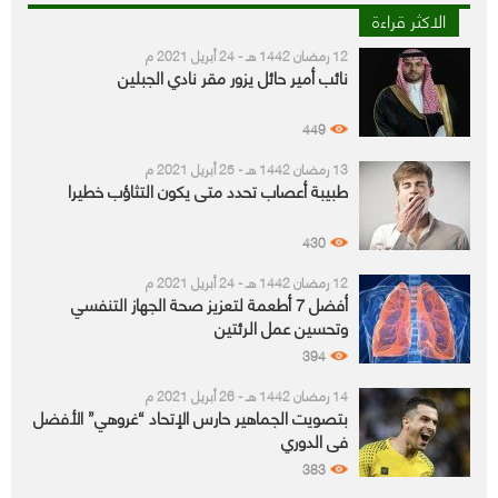
الاكثر قراءة
12 رمضان 1442 هـ - 24 أبريل 2021 م
نائب أمير حائل يزور مقر نادي الجبلين
449
13 رمضان 1442 هـ - 25 أبريل 2021 م
طبيبة أعصاب تحدد متى يكون التثاؤب خطيرا
430
12 رمضان 1442 هـ - 24 أبريل 2021 م
أفضل 7 أطعمة لتعزيز صحة الجهاز التنفسي
وتحسين عمل الرئتين
394
14 رمضان 1442 هـ - 26 أبريل 2021 م
بتصويت الجماهير حارس الإتحاد “غروهي” الأفضل
في الدوري
383