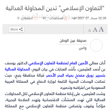
“التعاون الإسلامي” تدين المحاولة العدائية
بتسيير زورق مفخخ قبالة ينبع
02:05 مساءً, 27 Apr 2021
المشاهدات : 97
التعليقات: 0
More
Click
Click
Click
Click
to
to
to
to
صحيفة عين الوطن
share
share
share
share
واس
on
on
on
on
WhatsApp
Telegram
Facebook
Twitter
أدان معالي
(Opens
(Opens
الأمين العام لمنظمة التعاون الإسلامي
(Opens
(Opens
الدكتور يوسف
in
in
in
بن أحمد العثيمين، بأشد العبارات في بيان اليوم،
in
المحاولة العدائية
بتسيير زورق مفخخ بمياه البحر الأحمر
new
new
new
new
قبالة محافظة ينبع، حيث
window)
window)
window)
window)
تمكنت الوحدات البحرية التابعة لوزارة الدفاع في المملكة العربية
السعودية من اعتراضه وتدميره.
وشدد العثيمين، على إدانة منظمة التعاون الإسلامي لكل المحاولات
العدائية التي تهدد المنشآت الاقتصادية وتهدد الملاحة البحرية،
مؤكداً وقوف وتضامن منظمة التعاون الإسلامي مع المملكة