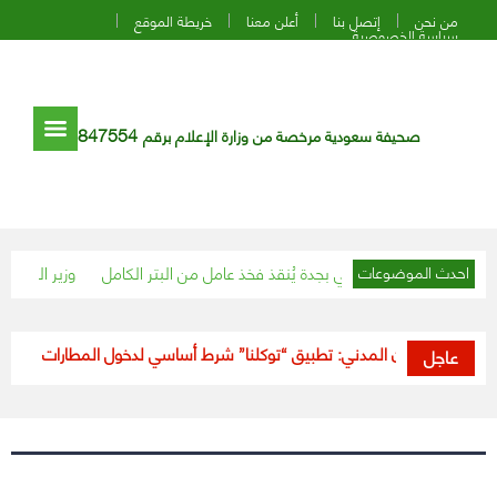
من نحن
إتصل بنا
أعلن معنا
خريطة الموقع
سياسة الخصوصية
847554
صحيفة سعودية مرخصة من وزارة الإعلام برقم
لك عبد الله الطبي بجدة يُنقذ فخذ عامل من البتر الكامل
وزير الخارجية الأ
احدث الموضوعات
الطيران المدني: تطبيق “توكلنا” شرط أساسي لدخول المطارات وصعود الط
عاجل