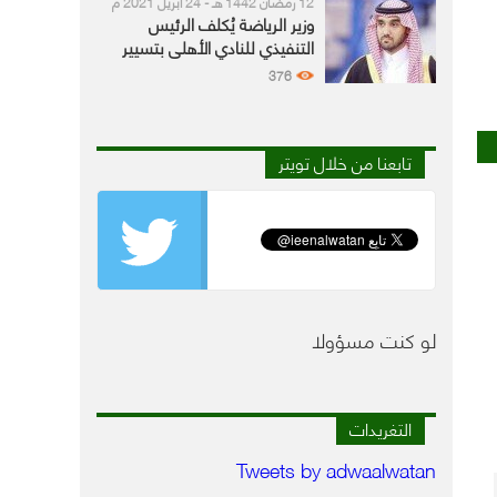
12 رمضان 1442 هـ - 24 أبريل 2021 م
وزير الرياضة يُكلف الرئيس
التنفيذي للنادي الأهلي بتسيير
أمور النادي بعد استقالة مؤمنة
376
تابعنا من خلال تويتر
لو كنت مسؤولا
التغريدات
Tweets by adwaalwatan