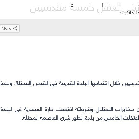
ائيلي تعتقل خمسة مقدسيين
عليقات: 0
More
Click
Click
Click
Click
to
to
to
to
share
share
share
share
on
on
on
on
WhatsApp
Telegram
Facebook
Twitter
(Opens
(Opens
(Opens
(Opens
دسيين خلال اقتحامها البلدة القديمة في القدس المحتلة، وبلدة
in
in
in
in
new
new
new
new
window)
window)
window)
window)
 مخـابرات
الاحتلال
وشرطته اقتحمت حارة السعدية في البلدة
اعتقلت الخامس من بلدة الطور شرق العاصمة المحتلة.