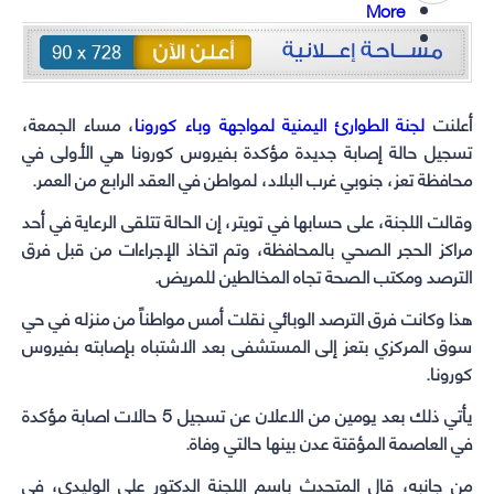
More
أعلنت
لجنة الطوارئ اليمنية لمواجهة وباء كورونا
، مساء الجمعة،
تسجيل حالة إصابة جديدة مؤكدة بفيروس ‎كورونا هي الأولى في
محافظة ‎تعز، جنوبي غرب البلاد، لمواطن في العقد الرابع من العمر.
وقالت اللجنة، على حسابها في تويتر، إن الحالة تتلقى الرعاية في أحد
مراكز الحجر الصحي بالمحافظة، وتم اتخاذ الإجراءات من قبل فرق
الترصد ومكتب الصحة تجاه المخالطين للمريض.
هذا وكانت فرق الترصد الوبائي نقلت أمس مواطناً من منزله في حي
سوق المركزي بتعز إلى المستشفى بعد الاشتباه بإصابته ب
فيروس
كورونا
.
يأتي ذلك بعد يومين من الاعلان عن تسجيل 5 حالات اصابة مؤكدة
في العاصمة المؤقتة عدن بينها حالتي وفاة.
من جانبه، قال المتحدث باسم اللجنة الدكتور علي الوليدي، في