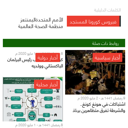
الكلمات الدليلية
الأمم المتحدةاليمنتعز
فيروس كورونا المستجد
منظمة الصحة العالمية
روابط ذات صلة
8 رمضان 1441 هـ - 1 مايو 2020 م
أخبار سياسية
أخبار دولية
كوفيد-19 يصيب رئيس البرلمان
الباكستاني وولديه
أخبار محلية
9 رمضان 1441 هـ - 2 مايو 2020 م
اشتباكات في هونغ كونغ..
والشرطة تفرق متظاهرين برذاذ
الفلفل
8 رمضان 1441 هـ - 1 مايو 2020 م