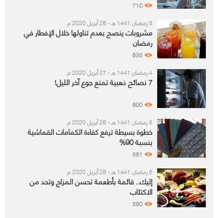
710
5 رمضان 1441 هـ - 28 أبريل 2020 م
مشروبات ينصح بعدم تناولها خلال الإفطار في
رمضان
635
4 رمضان 1441 هـ - 27 أبريل 2020 م
7 نصائح ذهبية تمنع جوع آخر الليل!
600
5 رمضان 1441 هـ - 28 أبريل 2020 م
خطوة بسيطة ترفع كفاءة الكمامات القماشية
بنسبة 90%
581
5 رمضان 1441 هـ - 28 أبريل 2020 م
إليك.. قائمة بأطعمة تحسن المزاج وتحد من
الاكتئاب
580