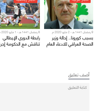
9 رمضان 1441 هـ - 2 مايو 2020 م
8 رمضان 1441 هـ - 1 مايو 2020 م
بسبب كورونا.. إحالة وزير
رابطة الدوري الإيطالي
الصحة العراقي للادعاء العام
تناقش مع الحكومة إجرا
استئناف النشاط
أضف تعليق