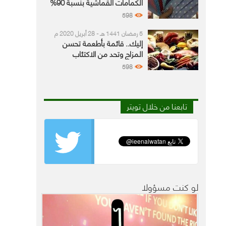
الكمامات القماشية بنسبة 90%
598
5 رمضان 1441 هـ - 28 أبريل 2020 م
إليك.. قائمة بأطعمة تحسن
المزاج وتحد من الاكتئاب
598
تابعنا من خلال تويتر
لو كنت مسؤولا