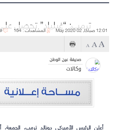
ترمب: “غيلياد” تحصل على 
12:01 صباحًا, 02 May 2020
المشاهدات : 154
ال
صحيفة عين الوطن
وكالات
أعلن الرئيس الأميركي دونالد ترمب، الجمعة، 