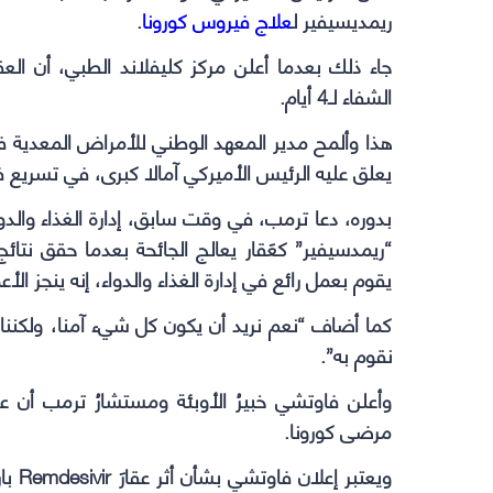
ريمديسيفير ل
علاج فيروس كورونا
.
الشفاء لـ4 أيام.
هذا وألمح مدير المعهد الوطني للأمراض المعدية في
يعلق عليه الرئيس الأميركي آمالا كبرى، في تسريع 
بدوره، دعا ترمب، في وقت سابق، إدارة الغذاء والدو
“ريمدسيفير” كعَقار يعالج الجائحة بعدما حقق نتا
يقوم بعمل رائع في إدارة الغذاء والدواء، إنه ينجز 
كما أضاف “نعم نريد أن يكون كل شيء آمنا، ولكنن
نقوم به”.
مرضى كورونا.
ويعتب