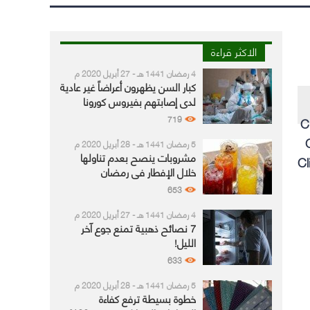
الاكثر قراءة
4 رمضان 1441 هـ - 27 أبريل 2020 م
كبار السن يظهرون أعراضاً غير عادية
لدى إصابتهم بفيروس كورونا
719
C
5 رمضان 1441 هـ - 28 أبريل 2020 م
مشروبات ينصح بعدم تناولها
Cl
خلال الإفطار في رمضان
653
4 رمضان 1441 هـ - 27 أبريل 2020 م
7 نصائح ذهبية تمنع جوع آخر
الليل!
633
5 رمضان 1441 هـ - 28 أبريل 2020 م
خطوة بسيطة ترفع كفاءة