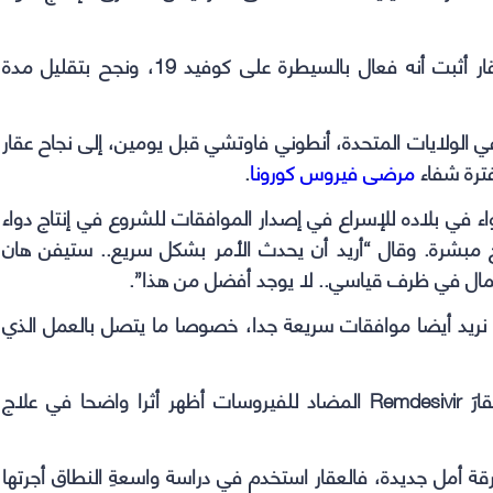
جاء ذلك بعدما أعلن مركز كليفلاند الطبي، أن العقار أثبت أنه فعال بالسيطرة على كوفيد 19، ونجح بتقليل مدة
 الولايات المتحدة، أنطوني فاوتشي قبل يومين، إلى نجاح عقار
فترة شفاء
مرضى فيروس كورونا
.
اء في بلاده للإسراع في إصدار الموافقات للشروع في إنتاج دواء
ئج مبشرة. وقال “أريد أن يحدث الأمر بشكل سريع.. ستيفن هان
الأعمال في ظرف قياسي.. لا يوجد أفضل من هذا”.
ا نريد أيضا موافقات سريعة جدا، خصوصا ما يتصل بالعمل الذي
وأعلن فاوتشي خبيرُ الأوبئة ومستشارُ ترمب أن عقارَ Remdesivir المضاد للفيروسات أظهر أثرا واضحا في علاج
ر إعلان فاوتشي بشأن أثر عقارَ Remdesivir بارقة أمل جديدة، فالعقار استخدم في دراسة واسعةِ النطاق أجرتها