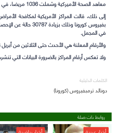
معاهد الصحة الأميركية وشملت 1036 مريضا، في 47 موقعا في أميركا، و21 في أوروبا وآسيا.
في المجمل.
والأرقام المعلنة هي الأحدث حتى الثلاثين من أبريل ن
ولا تعكس أرقام المراكز بالضرورة البيانات التي تنشر
الكلمات الدليلية
دونالد ترمبفيروس (كورونا)
روابط ذات صلة
أخبار عربية
أخبار رياضية