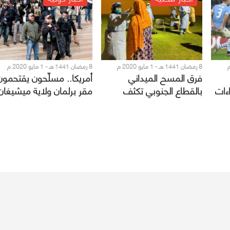
8 رمضان 1441 هـ - 1 مايو 2020 م
8 رمضان 1441 هـ - 1 مايو 2020 م
فرق المسح الميداني
أمريكا.. مسلّحون يقتحمون
ءات
بالقطاع الجنوبي تكثف
مقر برلمان ولاية ميشيغان
جولات فحص العمالة
للمطالبة بتخفيف إجراءات
بمساكنهم ذ
الحجر