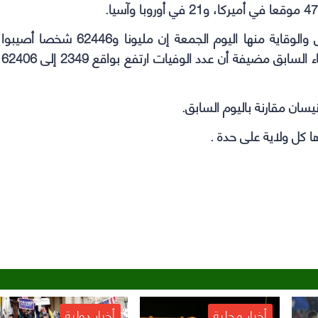
إلى ذلك، قالت المراكز الأمريكية لمكافحة الأمراض والوقاية منها اليوم الجمعة إن مليونا و62446 شخصا أصيبوا
بفيروس كورونا وذلك بزيادة 30787 حالة عن الإحصاء السابق مضيفة أن عدد الوفيات ارتفع بواقع 2349 إلى 62406
يسان مقارنة باليوم السابق.
ها كل ولاية على حدة .
أخبار محلية
أخبار دولية