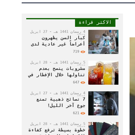
الاكثر قراءة
4 رمضان 1441 هـ - 27 أبريل
2020 م
كبار السن يظهرون
أعراضاً غير عادية لدى
إصابتهم بفيروس كورونا
719
5 رمضان 1441 هـ - 28 أبريل
2020 م
مشروبات ينصح بعدم
تناولها خلال الإفطار في
رمضان
647
4 رمضان 1441 هـ - 27 أبريل
2020 م
7 نصائح ذهبية تمنع
جوع آخر الليل!
621
5 رمضان 1441 هـ - 28 أبريل
2020 م
خطوة بسيطة ترفع كفاءة