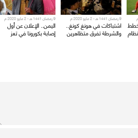
9 رمضان 1441 هـ - 2 مايو 2020 م
9 رمضان 1441 هـ - 2 مايو 2020 م
تخطط
اشتباكات في هونغ كونغ..
اليمن.. الإعلان عن أول
نظام
والشرطة تفرق متظاهرين
إصابة بكورونا في تعز
برذاذ الفلفل