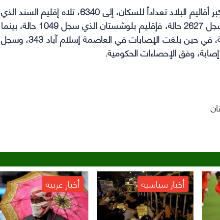
وارتفع عدد الإصابات المسجلة في إقليم البنجاب، أكبر أقاليم البلاد تعداداً للسكان، إلى 6340، تلاه إقليم السند الذي
سجل 6053 حالة، ثم إقليم خيبر بختون خواه الذي سجل 2627 حالة، فإقليم بلوشستان الذي سجل 1049 حالة، بينما
سجل إقليم غلغيت بلتستان شمال البلاد 339 إصابة، في حين بلغت الإصابات في العاصمة إسلام آباد 343، وسجل
ان
أخبار سياسية
أخبار عربية