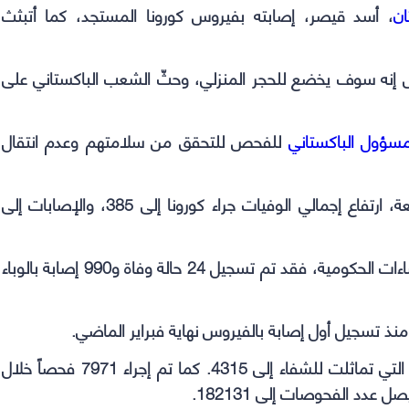
ان
، أسد قيصر، إصابته بفيروس كورونا المستجد، كما أتبثث
 إنه سوف يخضع للحجر المنزلي، وحثّ الشعب الباكستاني على
مسؤول الباكستاني
للفحص للتحقق من سلامتهم وعدم انتقال
إلى ذلك أعلنت السلطات الطبية الباكستانية، الجمعة، ارتفاع إجمالي الوفيات جراء كورونا إلى 385، والإصابات إلى
كما قالت إنه حتى صباح اليوم الجمعة، ووفق الإحصاءات الحكومية، فقد تم تسجيل 24 حالة وفاة و990 إصابة بالوباء
نذ تسجيل أول إصابة بالفيروس نهاية فبراير الماضي.
وتشير الإحصاءات الحكومية إلى ارتفاع عدد الحالات التي تماثلت للشفاء إلى 4315. كما تم إجراء 7971 فحصاً خلال
عدد الفحوصات إلى 182131.