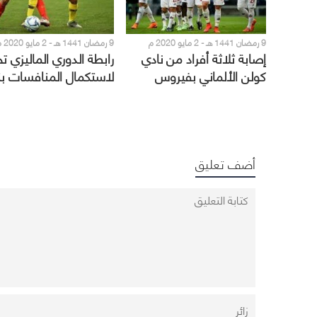
9 رمضان 1441 هـ - 2 مايو 2020 م
9 رمضان 1441 هـ - 2 مايو 2020 م
إصابة ثلاثة أفراد من نادي
رابطة الدوري الماليزي 
كولن الألماني بفيروس
لاستكمال المنافسات ب
كورونا المستجد
جديد ودون حضور
أضف تعليق