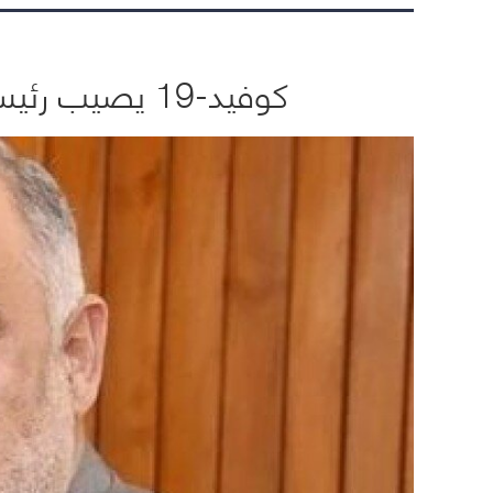
كوفيد-19 يصيب رئيس البرلمان الباكستاني وولديه