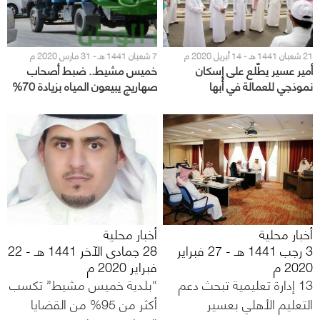
21 شعبان 1441 هـ - 14 أبريل 2020 م
7 شعبان 1441 هـ - 31 مارس 2020 م
أمير عسير يطّلع على إسكان
خميس مشيط.. ضبط أصحاب
نموذجي للعمالة في أبها
صهاريج يبيعون المياه بزيادة 70%
عن سعرها الحقيقي
أخبار محلية
أخبار محلية
3 رجب 1441 هـ - 27 فبراير
28 جمادى الآخر 1441 هـ - 22
2020 م
فبراير 2020 م
13 إدارة تعليمية تبحث دعم
“بلدية خميس مشيط” تكسب
التعليم الأهلي بعسير
أكثر من 95% من القضايا