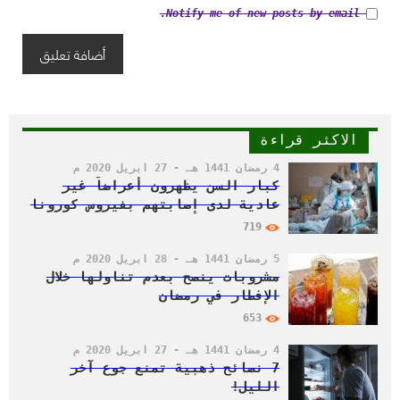
Notify me of new posts by email.
الاكثر قراءة
4 رمضان 1441 هـ - 27 أبريل 2020 م
كبار السن يظهرون أعراضاً غير
عادية لدى إصابتهم بفيروس كورونا
719
5 رمضان 1441 هـ - 28 أبريل 2020 م
مشروبات ينصح بعدم تناولها خلال
الإفطار في رمضان
653
4 رمضان 1441 هـ - 27 أبريل 2020 م
7 نصائح ذهبية تمنع جوع آخر
الليل!