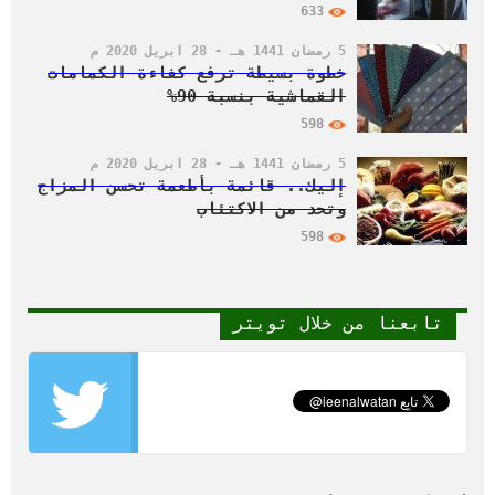
633
5 رمضان 1441 هـ - 28 أبريل 2020 م
خطوة بسيطة ترفع كفاءة الكمامات
القماشية بنسبة 90%
598
5 رمضان 1441 هـ - 28 أبريل 2020 م
إليك.. قائمة بأطعمة تحسن المزاج
وتحد من الاكتئاب
598
تابعنا من خلال تويتر