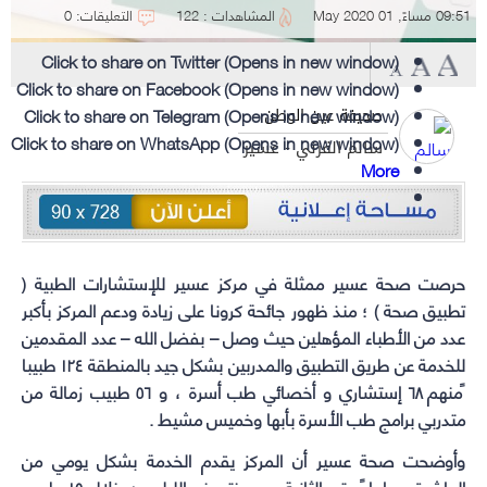
09:51 مساءً, 01 May 2020
المشاهدات : 122
التعليقات: 0
Click to share on Twitter (Opens in new window)
Click to share on Facebook (Opens in new window)
Click to share on Telegram (Opens in new window)
صحيفة عين الوطن
Click to share on WhatsApp (Opens in new window)
سالم القرني - عسير
More
حرصت
صحة عسير
ممثلة في مركز عسير للإستشارات الطبية (
تطبيق صحة ) ؛ منذ ظهور جائحة كرونا على زيادة ودعم المركز بأكبر
عدد من الأطباء المؤهلين حيث وصل – بفضل الله – عدد المقدمين
للخدمة عن طريق التطبيق والمدربين بشكل جيد بالمنطقة ١٢٤ طبيبا
ًمنهم ٦٨ إستشاري و أخصائي طب أسرة ، و ٥٦ طبيب زمالة من
متدربي برامج طب الأسرة بأبها وخميس مشيط .
وأوضحت
صحة عسير
أن المركز يقدم الخدمة بشكل يومي من
العاشرة صباحا ً حتى الثانية بعد منتصف الليل من خلال ١٥ طبيب