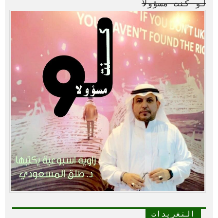
لو كنت مسؤولا
التغريدات