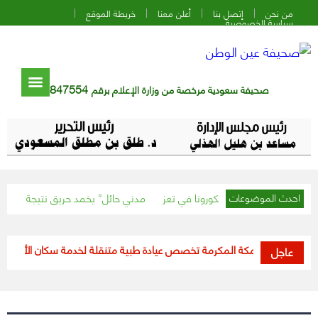
من نحن
إتصل بنا
أعلن معنا
خريطة الموقع
سياسة الخصوصية
847554
صحيفة سعودية مرخصة من وزارة الإعلام برقم
عن أول إصابة بكورونا في تعز
“مدني حائل” يخمد حريق نتيجة تصادم شاحنتي
احدث الموضوعات
منطقة مكة المكرمة تخصص عيادة طبية متنقلة لخدمة سكان الأحياء المعزولة
عاجل