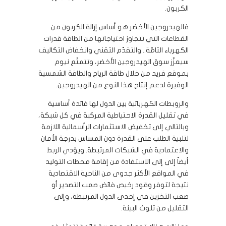
الكربون.
فالهيدروجين الأخضر هو أساس إزالة الكربون من
القطاعات التي تتجاوز احتياجاتها من الطاقة قدرات
الكهرباء التامّة.. والتقدّم التقني وانخفاض التكاليف
سيعزّز سوق الهيدروجين الأخضر، وتتمتّع نيوم
بموقع فريد من خلال طاقة الرياح والطاقة الشمسية
الوفيرة لدعم إنتاج هذا النوع من الهيدروجين.
والروبطات الكهربائية بين الدول لها فائدة أساسية
في تقليل القدرة الاحتياطية المركبة في كل شبكة،
وبالتالي إلى تخفيض الاستثمارات الرأسمالية اللازمة
لتلبية الطلب على القدرة دون المساس بدرجة الأمان
والاعتمادية في الشبكات المرتبطة. ويؤدي الربط
أيضاً إلى إلى الاستفادة من إقامة محطات التوليد
في المواقع الأكثر جدوى من الناحية الاقتصادية
نتيجة لتوفر وقود رخيص فائض صعب التصدير أو
صعب التخزين في إحدى الدول المرتبطة، وإلى
التقليل من تلوث البيئة.