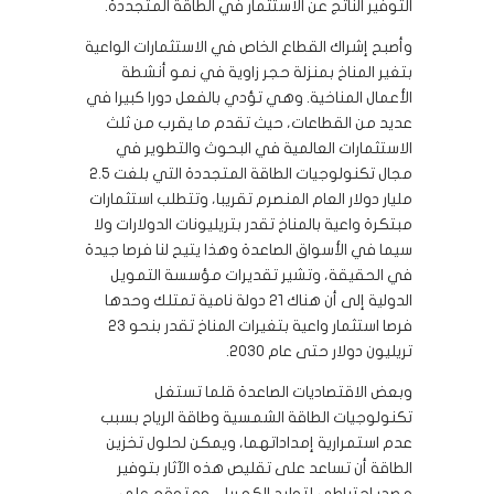
التوفير الناتج عن الاستثمار في الطاقة المتجددة.
وأصبح إشراك القطاع الخاص في الاستثمارات الواعية
بتغير المناخ بمنزلة حجر زاوية في نمو أنشطة
الأعمال المناخية. وهي تؤدي بالفعل دورا كبيرا في
عديد من القطاعات، حيث تقدم ما يقرب من ثلث
الاستثمارات العالمية في البحوث والتطوير في
مجال تكنولوجيات الطاقة المتجددة التي بلغت 2.5
مليار دولار العام المنصرم تقريبا، وتتطلب استثمارات
مبتكرة واعية بالمناخ تقدر بتريليونات الدولارات ولا
سيما في الأسواق الصاعدة وهذا يتيح لنا فرصا جيدة
في الحقيقة، وتشير تقديرات مؤسسة التمويل
الدولية إلى أن هناك 21 دولة نامية تمتلك وحدها
فرصا استثمار واعية بتغيرات المناخ تقدر بنحو 23
تريليون دولار حتى عام 2030.
وبعض الاقتصاديات الصاعدة قلما تستغل
تكنولوجيات الطاقة الشمسية وطاقة الرياح بسبب
عدم استمرارية إمداداتهما، ويمكن لحلول تخزين
الطاقة أن تساعد على تقليص هذه الآثار بتوفير
مصدر احتياطي لتوليد الكهرباء، ومتوقع على