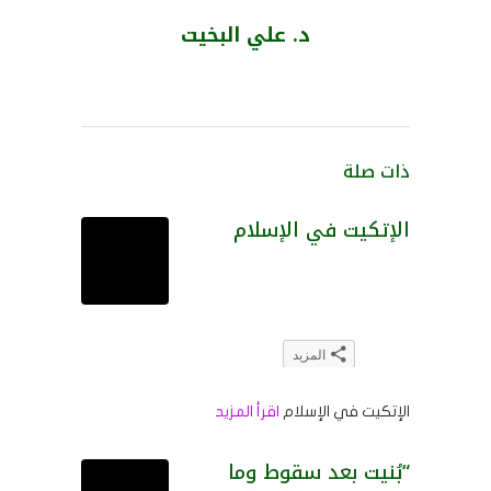
د. علي البخيت
ذات صلة
الإتكيت في الإسلام
المزيد
انقر
اضغط
انقر
انقر
اضغط
للمشاركة
للمشاركة
للمشاركة
لتشارك
للمشاركة
الإتكيت في الإسلام
اقرأ المزيد
على
على
على
على
على
“بُنيت بعد سقوط وما
تويتر
فيسبوك
Telegram
LinkedIn
WhatsApp