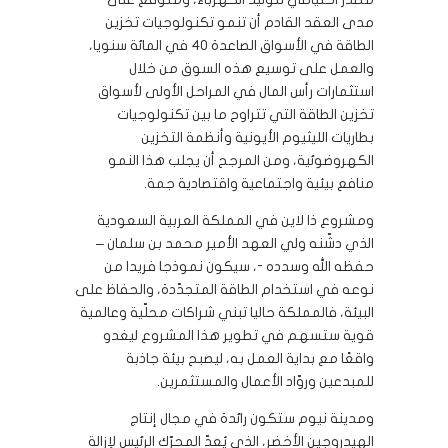
مدى العقد القادم أن تنمو تكنولوجيات تخزين
الطاقة في الأسواق الصاعدة 40 في المائة سنويا،
والعمل على توسيع هذه السوق من خلال
استثمارات رأس المال في المراحل الأولى لأسواق
تخزين الطاقة التي تتراوح ما بين تكنولوجيات
بطاريات الليثيوم الأيونية وأنظمة التخزين
الكهروضوئية، ومن المرجح أن يجلب هذا النمو
منافع بيئية واجتماعية واقتصادية جمة.
ومشروع ذا لاين في المملكة العربية السعودية
الذي دشّنه ولي العهد الأمير محمد بن سلمان –
حفظه الله وسدده -، سيكون نموذجا فريدا من
نوعه في استخدام الطاقة المتجدّدة، والحفاظ على
البيئة، فالمملكة حاليا تبني شراكات محلّية وعالمية
قوية ستسهم في تطوير هذا المشروع ليغدو
واقعًا مع بداية العمل به، ليصبح بيئة جاذبة
للمبدعين وروّاد الأعمال والمستثمرين.
ومدينة نيوم ستكون رائدة في مجال إنتاج
الهيدروجين الأخضر، الذي يُعدّ المحرّك الرئيس لإزالة