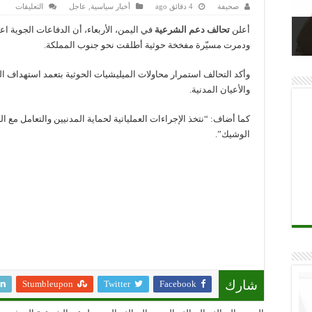
على
صحيفة
4 دقائق ago
أخبار سياسية, عاجل
التعليقات
التحا
تدمير
أعلن
تحالف دعم الشرعية
في اليمن، الأربعاء، أن الدفاعات الجوية 
مسيّر
حوثية
ودمرت مسيّرة مفخخة حوثية أطلقت نحو جنوب المملكة.
أطلق
نحو
جنوب
وأكد التحالف استمرار محاولات الميليشيات الحوثية بتعمد استهداف ال
الممل
مغلقة
والأعيان المدنية.
كما أضاف: “نتخذ الإجراءات العملياتية لحماية المدنيين والتعامل مع ال
الوشيك”.
Stumbleupon
Twitter
Facebook
شارك