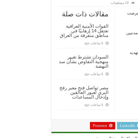
18 مشاهدات
لف:
مقالات ذات صلة
اعترضت
ة
ت
القوات الأمنية العراقية
تعتقل 14 إرهابيًا في
مدنيين
كة
مناطق متفرقة من العراق
6 ساعات ago
تهديد
السودان تشترط تغيير
منهجية التفاوض بشأن سد
النهضة
6 ساعات ago
مصر تواصل فتح معبر رفح
البري لعبور العالقين
وإدخال المساعدات
6 ساعات ago
Pinterest
LinkedIn