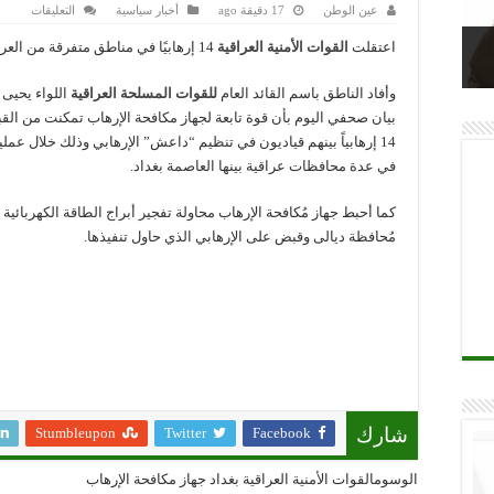
على
عين الوطن
17 دقيقة ago
أخبار سياسية
التعليقات
القوات
الأمنية
اعتقلت
القوات الأمنية العراقية
14 إرهابيًا في مناطق متفرقة من العراق.
العراقي
تعتقل
14
وأفاد الناطق باسم القائد العام
للقوات المسلحة العراقية
اللواء يحيى
إرهابيًا
في
بيان صحفي اليوم بأن قوة تابعة لجهاز مكافحة الإرهاب تمكنت من ال
مناطق
متفرقة
14 إرهابياً بينهم قياديون في تنظيم “داعش” الإرهابي وذلك خلال عملي
من
في عدة محافظات عراقية بينها العاصمة بغداد.
العراق
مغلقة
كما أحبط جهاز مُكافحة الإرهاب محاولة تفجير أبراج الطاقة الكهربائية
مُحافظة ديالى وقبض على الإرهابي الذي حاول تنفيذها.
Stumbleupon
Twitter
Facebook
شارك
الوسومالقوات الأمنية العراقية بغداد جهاز مكافحة الإرهاب