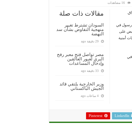
16 مشاهدات
مقالات ذات صلة
ة
السودان تشترط تغيير
 رسول في
منهجية التفاوض بشأن سد
قبض على
النهضة
ات أمنية
29 دقيقة ago
مصر تواصل فتح معبر رفح
 في
البري لعبور العالقين
وإدخال المساعدات
33 دقيقة ago
وزير الخارجية يلتقي قائد
الجيش الباكستاني
4 ساعات ago
Pinterest
LinkedIn