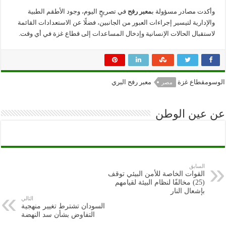
وإدخال
المساعدات
وأكدت مصادر مسؤولة ب
معبر رفح
في تصريحٍ اليوم، وجود الأطقم الطبية
مغلقة
والإدارية لتيسير إجراءات العبور من الجانبين، فضلًا عن الاستعدادات القائمة
لاستقبال الحالات الإنسانية وإدخال المساعدات إلى قطاع غزة في أي وقت.
الوسومقطاع غزة
معبر رفح البري
مصر
عن عين الوطن
السابق
القوات الخاصة للأمن البيئي توقف
(25) مخالفًا لنظام البيئة لقيامهم
بإشعال النار
التالي
السودان تشترط تغيير منهجية
التفاوض بشأن سد النهضة