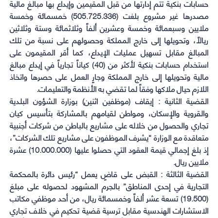
حسابات بنكية تتم إدارتها من قبل المقيمين وإيداع بها مبالغ مالية
مصدرها غير مشروع بلغت (505.725.336) خمسمائة وخمسة
ملايين وسبعمائة وخمسة وعشرين ألفاً وثلاثمائة وستة وثلاثين
ريالاً، وتحويلها إلى خارج المملكة وحصولهم على نسبة من تلك
المبالغ مقابل تسهيل عمليات الإيداع، كما أقر المقيمون على
استخدام حسابات بنكية لأكثر من (40) كياناً تجارياً في إيداع مبالغ
مالية وتحويلها إلى خارج المملكة وجارٍ العمل على حصرها واتخاذ
اللازم حيال ملاكها وفقاً لما تقضي به الأنظمة والتعليمات.
القضية الثانية : إيقاف (موظفين اثنين) بوزارة الشؤون البلدية
والقروية والإسكان، ومواطن لقيامهم بالمشاركة بتأسيس كيان
تجاري والحصول من خلاله على مشاريع بالباطن من شركات أجنبية
متعاقدة مع الوزارة “يشرف الموظفون على مشاريع تلك الشركات”،
إذ بلغ إجمالي قيمة العقود التي حصلوا عليها (10.000.000) عشرة
ملايين ريال.
القضية الثالثة : القبض على قاضٍ يعمل “رئيس دائرة بالمحكمة
التجارية في إحدى المناطق” بالجرم المشهود لحصوله على مبلغ
(19.500) تسعة عشر ألفاً وخمسمائة ريال، من أحد موظفي مكاتب
الاستشارات الهندسية مقابل ترسية قضية تحكيم في خلاف تجاري