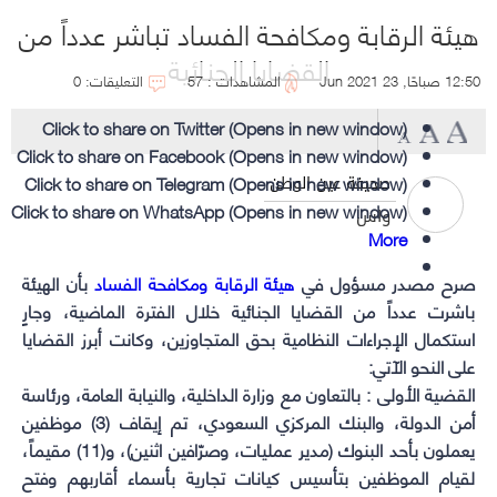
هيئة الرقابة ومكافحة الفساد تباشر عدداً من
القضايا الجنائية
12:50 صباحًا, 23 Jun 2021
المشاهدات : 57
التعليقات: 0
Click to share on Twitter (Opens in new window)
Click to share on Facebook (Opens in new window)
Click to share on Telegram (Opens in new window)
صحيفة عين الوطن
Click to share on WhatsApp (Opens in new window)
واس
More
صرح مصدر مسؤول في
هيئة الرقابة ومكافحة الفساد
بأن الهيئة
باشرت عدداً من القضايا الجنائية خلال الفترة الماضية، وجارٍ
استكمال الإجراءات النظامية بحق المتجاوزين، وكانت أبرز القضايا
على النحو الآتي:
القضية الأولى : بالتعاون مع وزارة الداخلية، والنيابة العامة، ورئاسة
أمن الدولة، والبنك المركزي السعودي، تم إيقاف (3) موظفين
يعملون بأحد البنوك (مدير عمليات، وصرّافين اثنين)، و(11) مقيماً،
لقيام الموظفين بتأسيس كيانات تجارية بأسماء أقاربهم وفتح