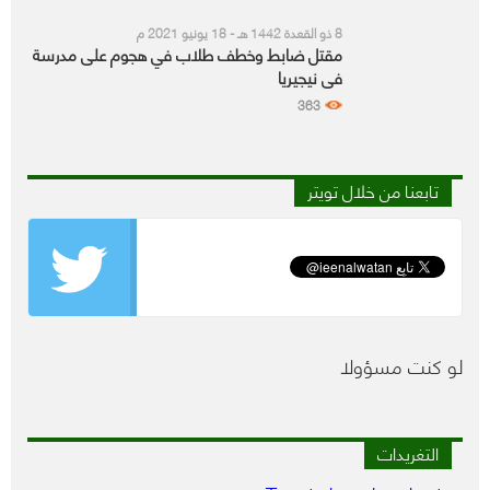
8 ذو القعدة 1442 هـ - 18 يونيو 2021 م
مقتل ضابط وخطف طلاب في هجوم على مدرسة
في نيجيريا
363
تابعنا من خلال تويتر
لو كنت مسؤولا
التغريدات