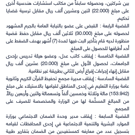
بين شركتين، وحصوله سابقاً من مكاتب استشارات هندسية أخرى
على مبلغ (22.000) اثنين وعشرين ألف ريال مقابل ترسية قضايا
تحكيم.
القضية الرابعة : القبض على عضو بالنيابة العامة بالجرم المشهود
لحصوله على مبلغ (30.000) ثلاثين ألف ريال مقابل حفظ قضية
منظورة لديه قام بتأخير البت فيها لمدة (7) أشهر بهدف الضغط على
أحد أطرافها للحصول على المبلغ.
القضية الخامسة : إيقاف كاتب عدل، وعضو هيئة تدريس بإحدى
الجامعات، لحصول الأول على مبلغ (20.000) عشرين ألف ريال
مقابل إنهاء إجراءات إفراغ أرض للثاني بطريقة غير نظامية.
القضية السادسة : إيقاف مديرة مجمع تحفيظ القرآن الكريم وثانوية
عامة بوزارة التعليم في إحدى المناطق لقيامها بالاستيلاء على مبلغ
(153.942) مائة وثلاثة وخمسين ألفاً وتسعمائة واثنين وأربعين ريالاً
من المبالغ المسلّمة لها من الوزارة والمخصصة للصرف على
المجمع.
القضية السابعة : إيقاف مدير وحدة الضمان الاجتماعي بوزارة
الموارد البشرية والتنمية الاجتماعية في إحدى المحافظات لقيامه
بتسجيل عدد من معارفه كمستفيدين من الضمان بتقارير طبية