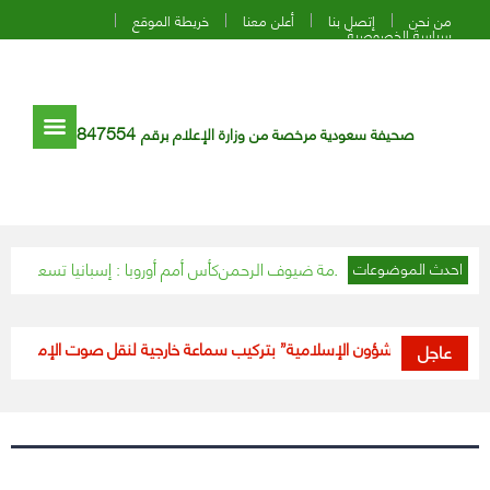
من نحن
إتصل بنا
أعلن معنا
خريطة الموقع
سياسة الخصوصية
847554
صحيفة سعودية مرخصة من وزارة الإعلام برقم
فتح باب التطوع لخدمة ضيوف الرحمن
كأس أمم أوروبا : إسبانيا تسعى لتجنب الخر
احدث الموضوعات
يه من “الشؤون الإسلامية” بتركيب سماعة خارجية لنقل صوت الإمام لمن هم 
عاجل