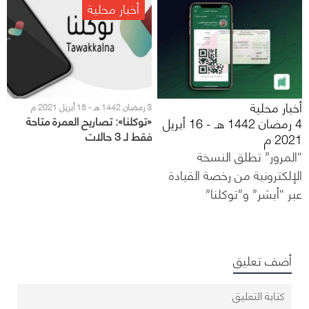
أخبار محلية
أخبار محلية
3 رمضان 1442 هـ - 15 أبريل 2021 م
«توكلنا»: تصاريح العمرة متاحة
4 رمضان 1442 هـ - 16 أبريل
فقط لـ 3 حالات
2021 م
“المرور” تطلق النسخة
الإلكترونية من رخصة القيادة
عبر “أبشر” و”توكلنا”
أضف تعليق