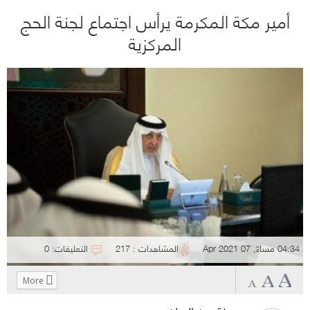
أمير مكة المكرمة يرأس اجتماع لجنة الحج
المركزية
04:34 مساءً, 07 Apr 2021
المشاهدات : 217
التعليقات: 0
More
Click
Click
Click
Click
to
to
to
to