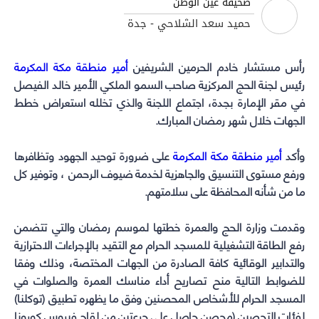
صحيفة عين الوطن
share
share
share
share
حميد سعد الشلاحي - جدة
on
on
on
on
WhatsApp
Telegram
Facebook
Twitter
رأس مستشار خادم الحرمين الشريفين
(Opens
(Opens
(Opens
(Opens
أمير منطقة مكة المكرمة
in
in
in
in
رئيس لجنة الحج المركزية صاحب السمو الملكي الأمير خالد الفيصل
new
new
new
new
في مقر الإمارة بجدة، اجتماع اللجنة والذي تخلله استعراض خطط
الجهات خلال شهر رمضان المبارك.
window)
window)
window)
window)
وأكد
أمير منطقة مكة المكرمة
على ضرورة توحيد الجهود وتظافرها
ورفع مستوى التنسيق والجاهزية لخدمة ضيوف الرحمن ، وتوفير كل
ما من شأنه المحافظة على سلامتهم.
وقدمت وزارة الحج والعمرة خطتها لموسم رمضان والتي تتضمن
رفع الطاقة التشغيلية للمسجد الحرام مع التقيد بالإجراءات الاحترازية
والتدابير الوقائية كافة الصادرة من الجهات المختصة، وذلك وفقا
للضوابط التالية منح تصاريح أداء مناسك العمرة والصلوات في
المسجد الحرام للأشخاص المحصنين وفق ما يظهره تطبيق (توكلنا)
لفئات التحصين (محصن حاصل على جرعتين من لقاح فيروس كورونا