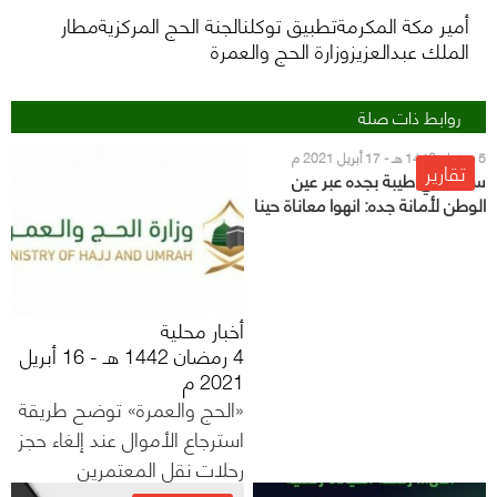
أمير مكة المكرمةتطبيق توكلنالجنة الحج المركزيةمطار
الملك عبدالعزيزوزارة الحج والعمرة
روابط ذات صلة
5 رمضان 1442 هـ - 17 أبريل 2021 م
تقارير
سكان حي طيبة بجده عبر عين
الوطن لأمانة جده: انهوا معاناة حينا
الغريق
أخبار محلية
4 رمضان 1442 هـ - 16 أبريل
2021 م
«الحج والعمرة» توضح طريقة
استرجاع الأموال عند إلغاء حجز
رحلات نقل المعتمرين