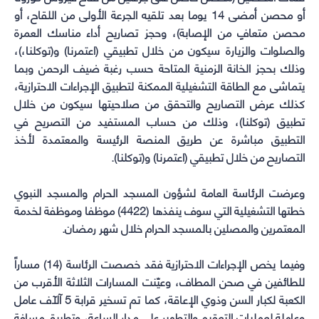
أو محصن أمضى 14 يوما بعد تلقيه الجرعة الأولى من اللقاح، أو
محصن متعافٍ من الإصابة)، وحجز تصاريح أداء مناسك العمرة
والصلوات والزيارة سيكون من خلال تطبيقي (اعتمرنا) و(توكلنا،)،
وذلك بحجز الخانة الزمنية المتاحة حسب رغبة ضيف الرحمن وبما
يتماشى مع الطاقة التشغيلية الممكنة لتطبيق الإجراءات الاحترازية،
كذلك عرض التصاريح والتحقق من صلاحيتها سيكون من خلال
تطبيق (توكلنا)، وذلك من حساب المستفيد من التصريح في
التطبيق مباشرة عن طريق المنصة الرئيسة والمعتمدة لأخذ
التصاريح من خلال تطبيقي (اعتمرنا) و(توكلنا).
وعرضت الرئاسة العامة لشؤون المسجد الحرام والمسجد النبوي
خطتها التشغيلية التي سوف ينفذها (4422) موظفا وموظفة لخدمة
المعتمرين والمصلين بالمسجد الحرام خلال شهر رمضان.
وفيما يخص الإجراءات الاحترازية فقد خصصت الرئاسة (14) مساراً
للطائفين في صحن المطاف، وعيّنت المسارات الثلاثة الأقرب من
الكعبة لكبار السن وذوي الإعاقة، كما تم تسخير قرابة 5 آلآف عامل
وعاملة لعمليات التعقيم والتطهير على مدار الساعة، وتطبيق مسافة