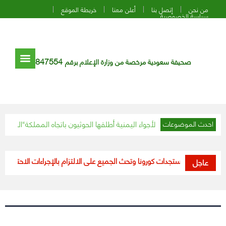
من نحن
إتصل بنا
أعلن معنا
خريطة الموقع
سياسة الخصوصية
847554
صحيفة سعودية مرخصة من وزارة الإعلام برقم
يرة مفخخة في الأجواء اليمنية أطلقها الحوثيون باتجاه المملكة
الشيخ السديس يش
احدث الموضوعات
 تعلن مستجدات كورونا وتحث الجميع على الالتزام بالإجراءات الاحترازية
«الصحة»: تسجي
عاجل