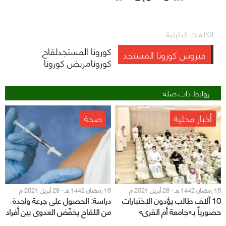
الكلمات الدليلية
كورونا المستجدلقاح
فيروس كورونا المستجد
كورونامريض كورونا
روابط ذات صلة
أخبار محلية
صحة
16 رمضان 1442 هـ - 28 أبريل 2021 م
16 رمضان 1442 هـ - 28 أبريل 2021 م
10 آلاف طالب يؤدون الاختبارات
دراسة: الحصول على جرعة واحدة
حضورياً بـ«جامعة أم القرى»
من اللقاح يخفّض العدوى بين أفراد
المنزل