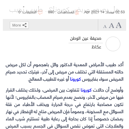
هل يصوم مريض كورونا؟.. طبيب يُجيب
02:53 مساءً, 14 Apr 2021
المشاهدات : 890
التعليقات: 0
More
Click
Click
Click
Click
to
to
to
to
صحيفة عين الوطن
share
share
share
share
عكاظ
on
on
on
on
WhatsApp
Telegram
Facebook
Twitter
(Opens
(Opens
(Opens
(Opens
أكد طبيب الأمراض المعدية الدكتور وائل باهجموم أن لكل مريض
in
in
in
in
حالته المستقلة التي تختلف من مريض إلى آخر، فيترك تحديد صيام
المريض سواء بفايروس
كورونا
new
new
new
new
أو غيره للطبيب المعالج.
window)
window)
window)
window)
وأوضح أن حالات
كورونا
تتفاوت بين المرضى، ولذلك يختلف القرار
فيها من مريض لآخر، ونصح بعدم صيام المصاب بالفايروس؛ لأنها
تكون مصاحبة بارتفاع في درجة الحرارة ويخاف الأطباء من قلة
السوائل مع السخونة، وعموماً فإن المريض متاح له الإفطار في نهار
رمضان خصوصاً إذا كان بحاجة إلى رعاية طبية تستلزم شرب الماء
والعلاجات التي تعوض نقص السوائل في الجسم بسبب المرض