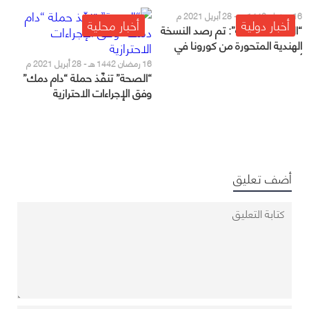
16 رمضان 1442 هـ - 28 أبريل 2021 م
أخبار دولية
أخبار محلية
“الصحة العالمية”: تم رصد النسخة
الهندية المتحورة من كورونا في
أكثر من 17 دولة
16 رمضان 1442 هـ - 28 أبريل 2021 م
“الصحة” تنفّذ حملة “دام دمك”
وفق الإجراءات الاحترازية
أضف تعليق