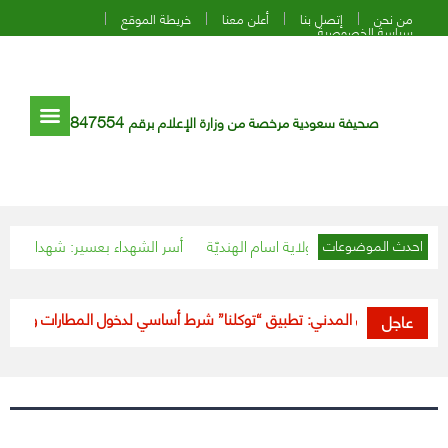
من نحن
إتصل بنا
أعلن معنا
خريطة الموقع
سياسة الخصوصية
847554
صحيفة سعودية مرخصة من وزارة الإعلام برقم
هنديّة
أسر الشهداء بعسير: شهداء الوطن قدم
احدث الموضوعات
الطيران المدني: تطبيق “توكلنا” شرط أساسي لدخول المطارات وصعود الطا
عاجل