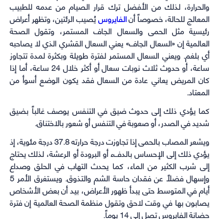
والحرارة، لذلك من الأفضل ترك قرار الصيام من عدمه للطبيب
المعالج للحالة، خصوصاً أن
الفايروس
يُصيب الرئتين، وتظهر أعراض
رئيسية مثل الحمى والسعال الجاف المستمر، وتقول الصحة
العالمية إن «السعال الجاف» يعني السعال القشري الذي لا يصاحبه
أي بلغم. ويعني السعال المستمر لفترة طويلة وبكثرة لمدة تتجاوز
ساعة، أو حدوث ثلاث نوبات سعال أو أكثر خلال 24 ساعة، أما إذا
كان المريض يعاني عادة من السعال فقد يكون الوضع أسوأ من
المعتاد.
كما يؤدي ذلك إلى حدوث ضيق في التنفس يوصف غالباً بضيق
شديد في الصدر، أو صعوبة في التنفس أو شعور بالاختناق.
ويشعر المصاب بالحمى إذا تجاوزت درجة حرارته 37.8 درجة مئوية، إذ
يؤدي ذلك إلى الإحساس بالدفء أو البرودة أو الرعشة، لذلك يحتاج
إلى شرب الكثير من الماء، كما يحدث التهاب في الحلق وصداع
وإسهال فضلاً عن فقدان حاسة الشم والتذوق. ويستغرق الأمر 5
أيام في المتوسط حتى يبدأ ظهور الأعراض، بيد أن بعض الأشخاص
يصابون بها في وقت لاحق وتقول منظمة الصحة العالمية إن فترة
حضانة الفايروس تصل إلى 14 يوماً.