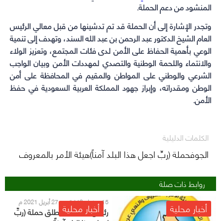
المنشود من دعم الحملة.
وتجدر الإشارة إلى أن الحملة قد تم تدشينها من قبل معالي الرئيس
العام الشيخ الدكتور عبد الرحمن بن عبد الله السند، وتهدف إلى تنمية
الوعي بأهمية الحفاظ على الأمن لدى فئات المجتمع، وتعزيز الولاء
والانتماء واللحمة الوطنية والتصدي لمهددات الأمن وبيان الواجب
الشرعي والوطني على المواطن والمقيم في المحافظة على أمن
الوطن ومقدراته، وإبراز جهود المملكة العربية السعودية في حفظ
الأمن.
الكلمات الدليلية
الجوفحملة (ربِّ اجعل هذا البلد آمناً)هيئة الأمر بالمعروف
روابط ذات صلة
15 رمضان 1442 هـ - 27 أبريل 2021 م
أخبار محلية
أخبار محلية
رئيس مركز لينة يطلق حملة (ربِّ