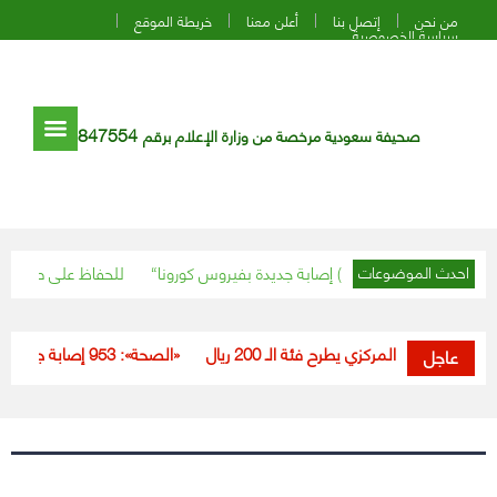
من نحن
إتصل بنا
أعلن معنا
خريطة الموقع
سياسة الخصوصية
847554
صحيفة سعودية مرخصة من وزارة الإعلام برقم
(1048) إصابة جديدة بفيروس كورونا
“عش بصحة” تنصح باتباع قاعدة”4x5x6″ للحفاظ على صحتك
احدث الموضوعات
البنك المركزي يطرح فئة الـ 200 ريال
«الصحة»: 953 إصابة جديدة بـ«كورونا»
عاجل