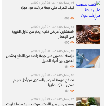
16 رمضان 1442 هـ - 28 أبريل 2021 م
كيف تتعرف على درجة حرارتك دون ميزان
568
15 رمضان 1442 هـ - 27 أبريل 2021 م
«استشاري أمراض قلب» يحذر من تناول القهوة
على الإفطار
500
16 رمضان 1442 هـ - 28 أبريل 2021 م
دراسة: الحصول على جرعة واحدة من اللقاح يخفّض
العدوى بين أفراد المنزل
484
16 رمضان 1442 هـ - 28 أبريل 2021 م
نصائح مهمة لمرضى السكري من أجل صيام
صحي.. تعرّف عليها
484
17 رمضان 1442 هـ - 29 أبريل 2021 م
يستخرج من بذور اللفت.. فوائد صحية مذهلة لزيت