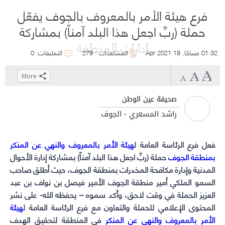
فرع هيئة الأمر بالمعروف بالجوف يفعّل
حملة (ربِّ اجعل هذا البلد آمناً) بمشاركة
إدارات المنطقة
01:32 صباحًا, 18 Apr 2021
المشاهدات : 279
التعليقات: 0
More
Click
Click
Click
Click
to
to
to
to
صحيفة عين الوطن
share
share
share
share
راشد المسعري - الجوف
on
on
on
on
WhatsApp
Telegram
Facebook
Twitter
فعل فرع الرئاسة العامة ل
(Opens
(Opens
(Opens
(Opens
هيئة الأمر بالمعروف والنهي عن المنكر
بمنطقة الجوف
in
in
in
in
حملة (ربِّ اجعل هذا البلد آمناً) بمشاركة إدارة الأحوال
new
new
new
new
المدنية وإدارة مكافحة المخدرات بمنطقة الجوف، حيث أطلق صاحب
window)
window)
window)
window)
السمو الملكي أمير منطقة الجوف الأمير فيصل بن نواف بن عبد
العزيز الحملة في وقت لاحق، وأكد سموه – يحفظه الله- على نشر
المحتوى الإعلامي للحملة والتعاون مع فرع الرئاسة العامة ل
هيئة
الأمر بالمعروف والنهي عن المنكر
في المنطقة لتحقيق الهدف