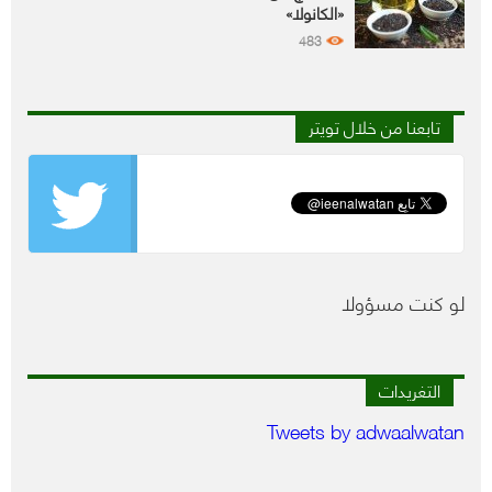
«الكانولا»
483
تابعنا من خلال تويتر
لو كنت مسؤولا
التغريدات
Tweets by adwaalwatan