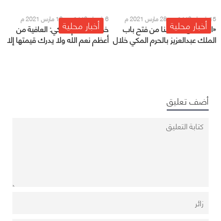
والصلاة
15 شعبان 1442 هـ - 28 مارس 2021 م
6 شعبان 1442 هـ - 19 مارس 2021 م
أخبار محلية
أخبار محلية
«السديس»: اقتربنا من فتح باب
خطيب الحرم المكي: العافية من
الملك عبدالعزيز بالحرم المكي خلال
أعظم نعم الله ولا يدرك قيمتها إلا
رمضان
من فقدها
أضف تعليق