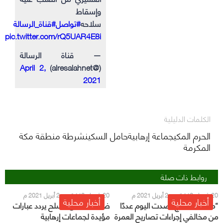
وإسقاط
سلاحه
#تواصل
#قناة_الرسالة
pic.twitter.com/rQ5UAR4E8i
— قناة الرسالة
April 2,
(@alresalahnet)
2021
الكلمات الدليلية
الحرم المكيجماعة إرهابيةحامل السكينشرطة منطقة مكة
المكرمة
روابط ذات صلة
20 شعبان 1442 هـ - 2 أبريل 2021 م
20 شعبان 1442 هـ - 2 أبريل 2021 م
أخبار محلية
أخبار محلية
“مشاط”: الحج رصدت اليوم عددًا
ضبط شخص مسلح يردد عبارات
من مخالفي إجراءات تصاريح العمرة
مؤيدة لجماعات إرهابية