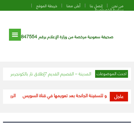
من نحن
إتصل بنا
أعلن معنا
خريطة الموقع
سياسة الخصوصية
847554
صحيفة سعودية مرخصة من وزارة الإعلام برقم
يم
إطلاق نار بالكونجرس الأمريكي
احدث الموضوعات
أول فيديو للسفينة الجانحة بعد تعويمها في قناة السويس
“الرياضة”: السماح لـ40% من الجماهير “المحصّنين” بحضو
عاجل