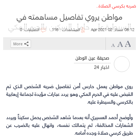
ضربه بكرسي الصلاة..
مواطن يروي تفاصيل مساهمته في
السيطرة على حامل السكين بالحرم المكي
08:12 مساءً, 02 Apr 2021
المشاهدات : 116
التعليقات: 0
More
Click
Click
Click
Click
to
to
to
to
صحيفة عين الوطن
share
share
share
share
أخبار 24
on
on
on
on
WhatsApp
Telegram
Facebook
Twitter
(Opens
(Opens
(Opens
(Opens
روى مواطن يعمل حارس أمن تفاصيل ضربه الشخص الذي تم
القبض عليه في
الحرم المكي
in
in
in
in
وهو يردد عبارات مؤيدة لجماعة إرهابية
بالكرسي والسيطرة عليه.
new
new
new
new
window)
window)
window)
window)
وأوضح أحمد العسيري أنه بعدما شاهد الشخص يحمل سكيناً ويردد
الشعارات المخالفة، لم يتمالك نفسه، وانهال عليه بالضرب عن
طريق كرسي صلاة وجده أمامه.