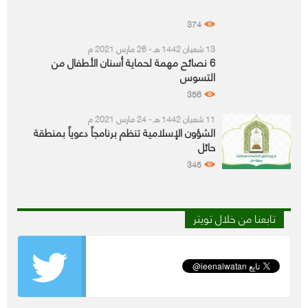
374
13 شعبان 1442 هـ - 26 مارس 2021 م
6 نصائح مهمة لحماية أسنان الأطفال من
التسوس
356
11 شعبان 1442 هـ - 24 مارس 2021 م
الشؤون الإسلامية تنظم برنامجاً دعوياً بمنطقة
حائل
345
تابعنا من خلال تويتر