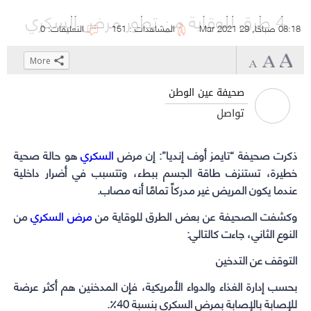
4 طرق للوقاية من تطور مرض السكري
08:18 صباحًا, 29 Mar 2021
المشاهدات : 151
التعليقات: 0
More
Click
Click
Click
Click
to
to
to
to
صحيفة عين الوطن
share
share
share
share
تواصل
on
on
on
on
WhatsApp
Telegram
Facebook
Twitter
ذكرت صحيفة “تايمز أوف إنديا”: إن مرض
(Opens
(Opens
السكري
(Opens
(Opens
هو حالة صحية
in
in
in
in
خطيرة، تستنزف طاقة الجسم ببطء، وتتسبب في أضرار داخلية
new
عندما يكون المريض غير مدركاً تمامًا أنه مصاب.
new
new
new
window)
window)
window)
window)
وكشفت الصحيفة عن بعض الطرق للوقاية من
مرض السكري
من
النوع الثاني، جاءت كالتالي:
التوقف عن التدخين
بحسب إدارة الغذاء والدواء الأمريكية، فإن المدخنين هم أكثر عرضة
للإصابة بالإصابة بمرض السكري بنسبة 40٪.