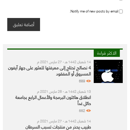
Notify me of new posts by email.
الاكثر قراءة
14 شعبان 1442 هـ - 27 مارس 2021 م
4 نصائح تحتاج إلى معرفتها للعثور على جهاز آيفون
المسروق أو المفقود
689
13 شعبان 1442 هـ - 26 مارس 2021 م
انطلاق هاكثون البرمجة والأعمال الرابع بجامعة
حائل غداً
552
14 شعبان 1442 هـ - 27 مارس 2021 م
طبيب يحذر من منتجات تسبب السرطان