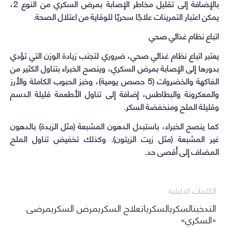
بالإضافة إلى تقليل مخاطر الإصابة بمرض السكري من النوع 2،
يمكن اعتبار التمرينات علاجًا سحريًا للوقاية من اعتلال الصحة.
اتباع نظام غذائي صحي
يعتبر اتباع نظام غذائي صحي، ضروري لتجنب زيادة الوزن التي تؤدي
بدورها إلى الإصابة بمرض السكري، وينصح الخبراء بتناول الكثير من
الفاكهة والخضروات (5 حصص يومية)، وخبز الحبوب الكاملة والأرز
والمعكرونة والبطاطس، إضافة إلى تناول الأطعمة قليلة الدسم
وقليلة الملح ومنخفضة السكر.
كما ينصح الخبراء، باستبدل الدهون المشبعة (مثل الزبدة) بالدهون
غير المشبعة (مثل زيت الزيتون). وكذلك تخفيض تناول الملح
المضاف إلى أقصى حد.
الكلمات الدليلية
التدخينالسكريالسكرياتعلاج السكريمرض السكريمرضى
«السكري»