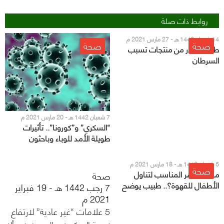
روابط ذات صلة
14 شعبان 1442 هـ - 27 مارس 2021 م
صحة
صحة
طبيب يحذر من منتجات تسبب
السرطان
7 شعبان 1442 هـ - 20 مارس 2021 م
“السكري” و”كورونا”.. تأثيرات
طويلة الأمد للوباء وباحثون
يوضحون “الخطر”
5 شعبان 1442 هـ - 18 مارس 2021 م
صحة
ما هو العمر المناسب لتناول
صحة
الأطفال للقهوة؟.. طبيب يوضح
7 رجب 1442 هـ - 19 فبراير
2021 م
5 علامات “غير عادية” لارتفاع