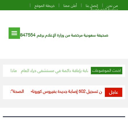
من نحن
إتصل بنا
أعلن معنا
خريطة الموقع
سياسة الخصوصية
847554
صحيفة سعودية مرخصة من وزارة الإعلام برقم
مريضة من خطر الإصابة بإعاقة دائمة في مستشفى حراء العام
ماذا يحدث داخل 
احدث الموضوعات
لصحة» تعلن تسجيل 502 إصابة جديدة بفيروس كورونا
“الصحة”: تسجيل 531 حالة إصابة بكورونا خلال الـ24 ساعة الماضية
عاجل