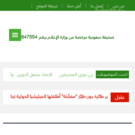
من نحن
إتصل بنا
أعلن معنا
خريطة الموقع
سياسة الخصوصية
847554
صحيفة سعودية مرخصة من وزارة الإعلام برقم
يتغلب على الفيصلي في دوري المحترفين
الاتحاد يشعل الدوري.. ويُسقط ال
احدث الموضوعات
عتراض وتدمير طائرة دون طيّار “مفخّخة” أطلقتها الميليشيا الحوثية تجاه خمي
عاجل