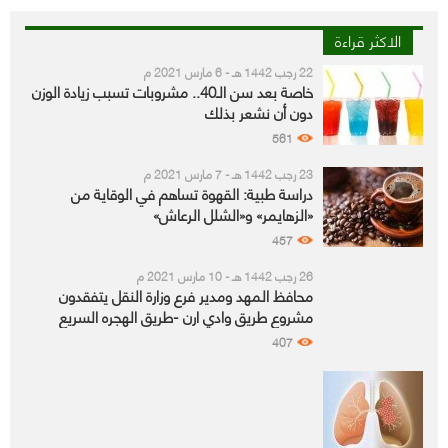
الاكثر قراءة
22 رجب 1442 هـ - 6 مارس 2021 م
خاصة بعد سن الـ40.. مشروبات تسبب زيادة الوزن
دون أن نشعر بذلك
561
23 رجب 1442 هـ - 7 مارس 2021 م
دراسة طبية: القهوة تساهم في الوقاية من
«الزهايمر» و«الشلل الرعاش»
457
26 رجب 1442 هـ - 10 مارس 2021 م
محافظ المهد ومدير فرع وزارة النقل يتفقدون
مشروع طريق وادي ارن -طريق الهجره السريع
407