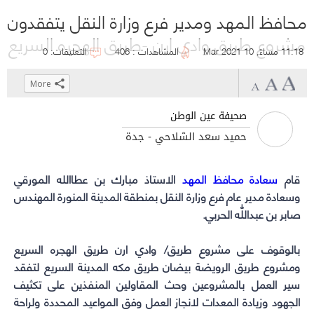
محافظ المهد ومدير فرع وزارة النقل يتفقدون
مشروع طريق وادي ارن -طريق الهجره السريع
11:18 مساءً, 10 Mar 2021
المشاهدات : 406
التعليقات: 0
More
Click
Click
Click
Click
to
to
to
to
صحيفة عين الوطن
share
share
share
share
حميد سعد الشلاحي - جدة
on
on
on
on
WhatsApp
Telegram
Facebook
Twitter
قام
سعادة محافظ المهد
(Opens
(Opens
(Opens
(Opens
الاستاذ مبارك بن عطاالله المورقي
in
in
in
in
وسعادة مدير عام فرع وزارة النقل بمنطقة المدينة المنورة المهندس
صابر بن عبداللّٰه الحربي.
new
new
new
new
window)
window)
window)
window)
بالوقوف على مشروع طريق/ وادي ارن طريق الهجره السريع
ومشروع طريق الرويضة بيضان طريق مكه المدينة السريع لتفقد
سير العمل بالمشروعين وحث المقاولين المنفذين على تكثيف
الجهود وزيادة المعدات لانجاز العمل وفق المواعيد المحددة ولراحة