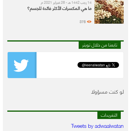
14 رجب 1442 هـ - 26 فبراير 2021 م
ما هي المكسرات الأكثر فائدة للجسم؟
378
تابعنا من خلال تويتر
لو كنت مسؤولا
التغريدات
Tweets by adwaalwatan