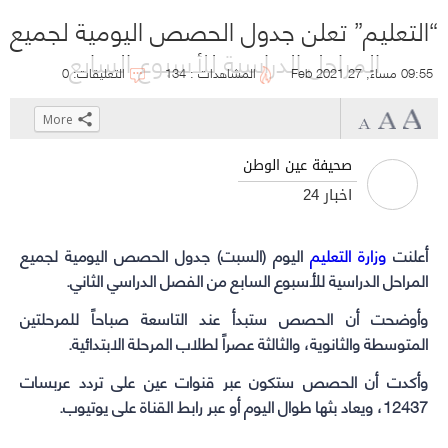
“التعليم” تعلن جدول الحصص اليومية لجميع
المراحل الدراسية للأسبوع السابع
09:55 مساءً, 27 Feb 2021
المشاهدات : 134
التعليقات: 0
More
Click
Click
Click
Click
to
to
to
to
صحيفة عين الوطن
share
share
share
share
أخبار 24
on
on
on
on
WhatsApp
Telegram
Facebook
Twitter
أعلنت
وزارة التعليم
(Opens
(Opens
(Opens
(Opens
اليوم (السبت) جدول الحصص اليومية لجميع
in
in
in
in
المراحل الدراسية للأسبوع السابع من الفصل الدراسي الثاني.
new
new
new
new
وأوضحت أن الحصص ستبدأ عند التاسعة صباحاً للمرحلتين
window)
window)
window)
window)
المتوسطة والثانوية، والثالثة عصراً لطلاب المرحلة الابتدائية.
وأكدت أن الحصص ستكون عبر قنوات عين على تردد عربسات
12437، ويعاد بثها طوال اليوم أو عبر رابط القناة على يوتيوب.