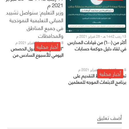
2021 م
وزير التعليم: سنواصل تشييد
المباني التعليمية النموذجية
في جميع المناطق
والمحافظات
13 رجب 1442 هـ - 25 فبراير 2021 م
أكثر من (٦٠٠) من قيادات المدارس
8 رجب 1442 هـ - 20 فبراير 2021 م
أخبار محلية
“التعليم” تعلن جدول الحصص
في لقاء دليل حوكمة حسابات
اليومي للأسبوع السادس من
التواصل الاجتماعي بتعليم جازان
الفصل الثاني
8 رجب 1442 هـ - 20 فبراير 2021 م
أخبار محلية
تعرّف على شروط التقديم على
برنامج الابتعاث الموجه للمعلمين
أضف تعليق