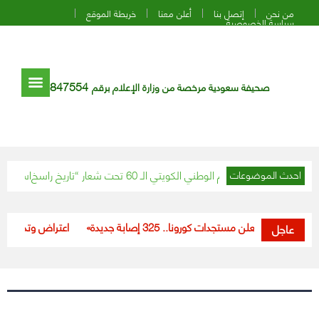
من نحن
إتصل بنا
أعلن معنا
خريطة الموقع
سياسة الخصوصية
847554
صحيفة سعودية مرخصة من وزارة الإعلام برقم
استشاري : 4 بدائل صحية لـ«الملح» لمرضى ضغط الدم
احدث الموضوعات
«الصحة» تعلن مستجدات كورونا.. 325 إصابة جديدة
اعتراض وتدمير طائرة
عاجل