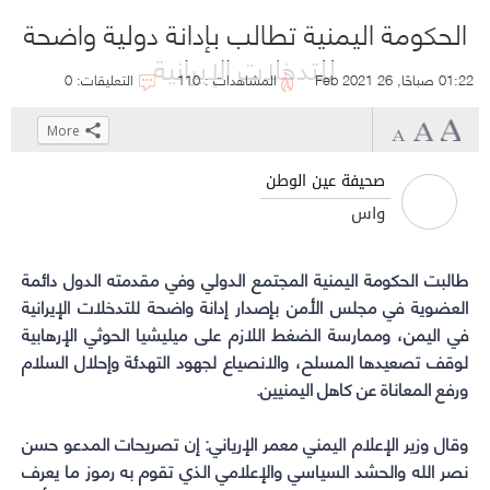
الحكومة اليمنية تطالب بإدانة دولية واضحة
للتدخلات الإيرانية
01:22 صباحًا, 26 Feb 2021
المشاهدات : 110
التعليقات: 0
More
Click
Click
Click
Click
to
to
to
to
صحيفة عين الوطن
share
share
share
share
واس
on
on
on
on
WhatsApp
Telegram
Facebook
Twitter
طالبت
الحكومة اليمنية
(Opens
(Opens
(Opens
(Opens
المجتمع الدولي وفي مقدمته الدول دائمة
in
in
in
in
العضوية في مجلس الأمن بإصدار إدانة واضحة للتدخلات الإيرانية
new
new
new
new
في اليمن، وممارسة الضغط اللازم على ميليشيا الحوثي الإرهابية
window)
window)
window)
window)
لوقف تصعيدها المسلح، والانصياع لجهود التهدئة وإحلال السلام
ورفع المعاناة عن كاهل اليمنيين.
وقال وزير الإعلام اليمني معمر الإرياني: إن تصريحات المدعو حسن
نصر الله والحشد السياسي والإعلامي الذي تقوم به رموز ما يعرف