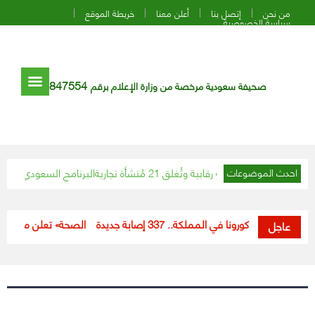
من نحن
إتصل بنا
أعلن معنا
خريطة الموقع
سياسة الخصوصية
847554
صحيفة سعودية مرخصة من وزارة الإعلام برقم
ة وتُغلق 21 مُنشأة تجارية
البرنامج السعودي لتنمية وإع
احدث الموضوعات
مستجدات كورونا في المملكة.. 337 إصابة جديدة
«الصحة» تعلن مستجدات كورونا.. 325 إص
عاجل