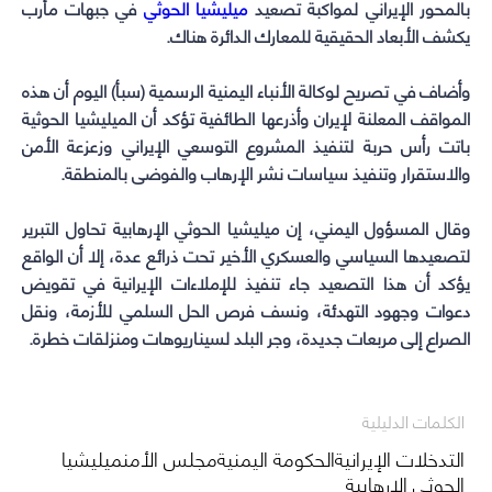
بالمحور الإيراني لمواكبة تصعيد
ميليشيا الحوثي
في جبهات مأرب
يكشف الأبعاد الحقيقية للمعارك الدائرة هناك.
وأضاف في تصريح لوكالة الأنباء اليمنية الرسمية (سبأ) اليوم أن هذه
المواقف المعلنة لإيران وأذرعها الطائفية تؤكد أن الميليشيا الحوثية
باتت رأس حربة لتنفيذ المشروع التوسعي الإيراني وزعزعة الأمن
والاستقرار وتنفيذ سياسات نشر الإرهاب والفوضى بالمنطقة‏.
وقال المسؤول اليمني، إن ميليشيا الحوثي الإرهابية تحاول التبرير
لتصعيدها السياسي والعسكري الأخير تحت ذرائع عدة، إلا أن الواقع
يؤكد أن هذا التصعيد جاء تنفيذ للإملاءات الإيرانية في تقويض
دعوات وجهود التهدئة، ونسف فرص الحل السلمي للأزمة، ونقل
الصراع إلى مربعات جديدة، وجر البلد لسيناريوهات ومنزلقات خطرة‏.
الكلمات الدليلية
التدخلات الإيرانيةالحكومة اليمنيةمجلس الأمنميليشيا
الحوثي الإرهابية