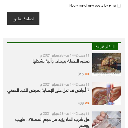
Notify me of new posts by email.
الاكثر قراءة
11 رجب 1442 هـ - 23 فبراير 2021 م
صخرة النصلة بتيماء.. وآلية تشكلها
815
11 رجب 1442 هـ - 23 فبراير 2021 م
7 أعراض قد تدل على الإصابة بمرض الكبد الدهني
438
11 رجب 1442 هـ - 23 فبراير 2021 م
هل شرب الماء يزيد من حجم المعدة؟.. طبيب
يوضح