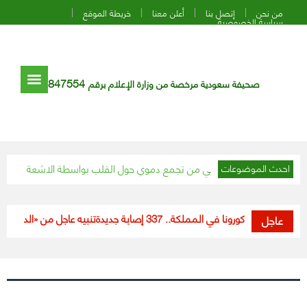
من نحن
إتصل بنا
أعلن معنا
خريطة الموقع
سياسة الخصوصية
847554
صحيفة سعودية مرخصة من وزارة الإعلام برقم
ينقذ حياة مريض يعاني من تجمع دموي حول القلب بواسطة الاشعة التداخلية
“الأرصاد” ين
احدث الموضوعات
مستجدات كورونا في المملكة.. 337 إصابة جديدة
تنبيه عاجل من «الدفاع المد
عاجل