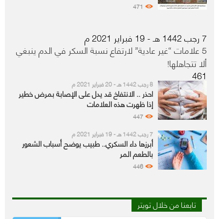
471
7 رجب 1442 هـ - 19 فبراير 2021 م
5 علامات “غير عادية” لارتفاع نسبة السكر في الدم ينبغي
ألا تتجاهلها!
461
8 رجب 1442 هـ - 20 فبراير 2021 م
احذر .. الانتفاخ قد يدل على الإصابة بمرض خطير
إذا ظهرت هذه العلامات
447
7 رجب 1442 هـ - 19 فبراير 2021 م
أبرزها داء السكري.. طبيب يوضح أسباب الشعور
بالطعم المر
446
تابعنا من خلال تويتر