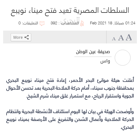
السلطات المصرية تعيد فتح ميناء نويبع
البحري
01:24 صباحًا, 18 Feb 2021
المشاهدات : 392
التعليقات: 0
More
Click
Click
Click
Click
to
to
to
to
صحيفة عين الوطن
share
share
share
share
واس
on
on
on
on
WhatsApp
Telegram
Facebook
Twitter
أعلنت هيئة موانئ البحر الأحمر، إعادة فتح
(Opens
(Opens
(Opens
(Opens
ميناء نويبع البحري
in
in
in
in
بمحافظة جنوب سيناء، أمام حركة الملاحة البحرية بعد تحسن الأحوال
new
new
new
new
الجوية واستقرار الرياح، مع استمرار غلق ميناء شرم الشيخ.
window)
window)
window)
window)
وأوضحت الهيئة في بيان لها اليوم استئناف الأنشطة البحرية وانتظام
الحركة الملاحية وأعمال الشحن والتفريغ على الأرصفة
بميناء نويبع
البحري
.