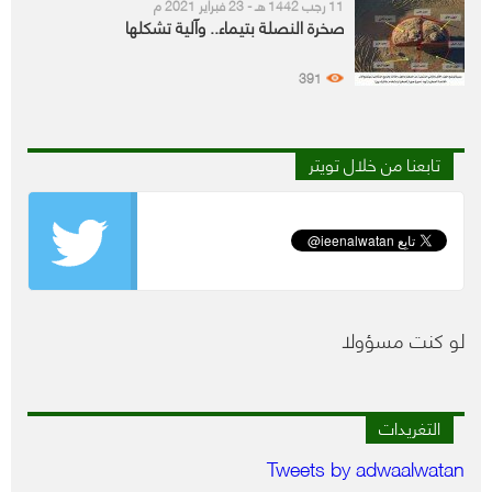
11 رجب 1442 هـ - 23 فبراير 2021 م
صخرة النصلة بتيماء.. وآلية تشكلها
391
تابعنا من خلال تويتر
لو كنت مسؤولا
التغريدات
Tweets by adwaalwatan