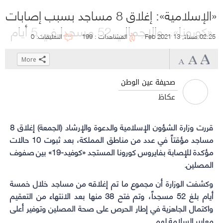
«الإسلامية»: إغلاق 8 مساجد بسبب إصابات
«كورونا».. والإجمالي 52 مسجدا في 5 أيام
02:25 مساءً, 13 Feb 2021
المشاهدات : 199
التعليقات: 0
More
Click
Click
Click
Click
to
to
to
to
صحيفة عين الوطن
share
share
share
share
عكاظ
on
on
on
on
WhatsApp
Telegram
Facebook
Twitter
قررت
(Opens
وزارة الشؤون الإسلامية والدعوة والإرشاد
(Opens
(Opens
(Opens
(الجمعة) إغلاق 8
مساجد
in
in
in
in
مؤقتاً في عدد من مناطق المملكة، بعد ثبوت 10 حالات
مؤكدة للإصابة بفايروس
كورونا المستجد
new
new
new
new
«كوفيد-19» بين صفوف
المصلين.
window)
window)
window)
window)
وكشفت الوزارة أن مجموع ما تم إغلاقه من مساجد خلال خمسة
أيام بلغ 52 مسجداً، وتم فتح 38 منها بعد الانتهاء من التعقيم
واكتمال الجاهزية في إطار الحرص على صحة المصلين وتوفير أعلى
معايير السلامة لهم.