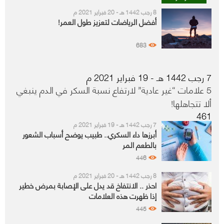
8 رجب 1442 هـ - 20 فبراير 2021 م
أفضل الرياضات لتعزيز طول العمر!
683
7 رجب 1442 هـ - 19 فبراير 2021 م
5 علامات “غير عادية” لارتفاع نسبة السكر في الدم ينبغي
ألا تتجاهلها!
461
7 رجب 1442 هـ - 19 فبراير 2021 م
أبرزها داء السكري.. طبيب يوضح أسباب الشعور
بالطعم المر
446
8 رجب 1442 هـ - 20 فبراير 2021 م
احذر .. الانتفاخ قد يدل على الإصابة بمرض خطير
إذا ظهرت هذه العلامات
445