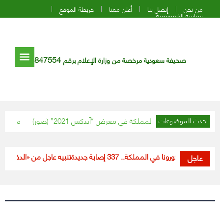
من نحن
إتصل بنا
أعلن معنا
خريطة الموقع
سياسة الخصوصية
847554
صحيفة سعودية مرخصة من وزارة الإعلام برقم
بوظبي يزور جناح المملكة في معرض “آيدكس 2021” (صور)
مجلس الوزراء
احدث الموضوعات
ستجدات كورونا في المملكة.. 337 إصابة جديدة
تنبيه عاجل من «الدفاع المدن
عاجل