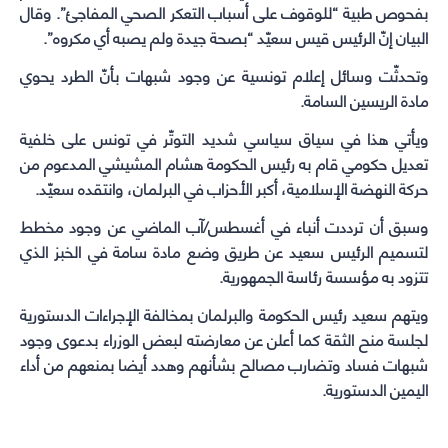
بفحوص طبية “للوقوف على أسباب التعكر الصحي المفاجئ”. وقال
البيان إنّ الرئيس قيس سعيّد “بصحة جيدة ولم يصبه أي مكروه”.
وتحدثّت وسائل إعلام تونسية عن وجود شبهات بأنّ الطرد يحوي
مادة الريسين السامة.
ويأتي هذا في سياق سياسي شديد التوتّر في تونس على خلفية
تعديل حكومي قام به رئيس الحكومة هشام المشيشي المدعوم من
حركة النهضة الإسلامية، أكبر الأحزاب في البرلمان، وانتقده سعيّد.
وسبق أن ترددت أنباء في أغسطس/آب الماضي عن وجود مخطط
لتسميم الرئيس سعيد عن طريق وضع مادة سامة في الخبز الذي
تتزود به مؤسسة رئاسة الجمهورية.
ويتهم سعيد رئيس الحكومة والبرلمان بمخالفة الإجراءات الدستورية
لجلسة منح الثقة كما أعلن عن معارضته لبعض الوزراء بدعوى وجود
شبهات فساد وتضارب مصالح بشأنهم وهدد أيضا بمنعهم من أداء
اليمين الدستورية.