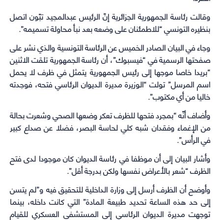
وقالت رئاسة الجمهورية الجزائرية إنّ الرئيس عبدالمجيد تبّون اتصل
بنظيره التونسي “للاطمئنان على وضعه بعد نبأ محاولة تسميمه”.
وجاء في البيان الصادر الخميس عن الرئاسة التونسية والذي نشر على
صفحتها الرسمية في “فيسبوك”، أن رئاسة الجمهورية تلقت الاثنين
“بريدا خاصا موجها إلى رئيس الجمهورية يتمثل في ظرف لا يحمل
اسم المرسل” تولت “الوزيرة مديرة الديوان الرئاسي فتحه، فوجدته
خاليا من أي مكتوب”.
وأضاف أنّه “بمجرد فتحها للظرف تعكر وضعها الصحي وشعرت بحالة
من الإغماء وفقدان شبه كلي لحاسة البصر، فضلا عن صداع كبير
في الرأس”.
وأشار البيان إلى أن موظفا في رئاسة الديوان كان موجودا لدى فتح
الظرف “شعر بالأعراض نفسها ولكن بدرجة أقل”.
وأوضح أن الظرف أرسل إلى وزارة الداخلية للتحقيق فيه و”لم يتسن
إلى حد هذه الساعة تحديد طبيعة المادة” التي كانت داخله، بينما
توجهت مديرة الديوان الرئاسي إلى المستشفى العسكري للقيام