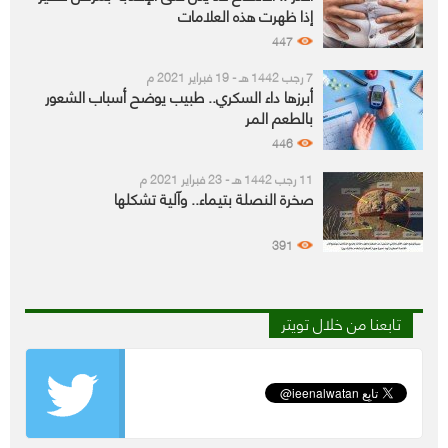
إذا ظهرت هذه العلامات
447
7 رجب 1442 هـ - 19 فبراير 2021 م
أبرزها داء السكري.. طبيب يوضح أسباب الشعور
بالطعم المر
446
11 رجب 1442 هـ - 23 فبراير 2021 م
صخرة النصلة بتيماء.. وآلية تشكلها
391
تابعنا من خلال تويتر