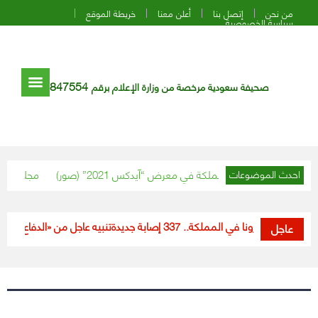
من نحن
إتصل بنا
أعلن معنا
خريطة الموقع
سياسة الخصوصية
847554
صحيفة سعودية مرخصة من وزارة الإعلام برقم
ظبي يزور جناح المملكة في معرض “آيدكس 2021” (صور)
مجلس الوزراء ي
احدث الموضوعات
دات كورونا في المملكة.. 337 إصابة جديدة
تنبيه عاجل من «الدفاع المدني»
عاجل