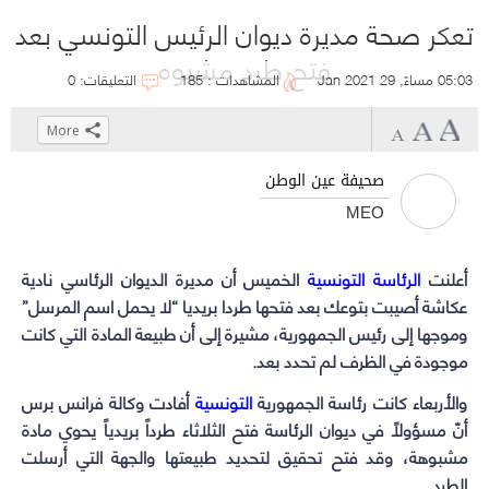
تعكر صحة مديرة ديوان الرئيس التونسي بعد
فتح طرد مشبوه
05:03 مساءً, 29 Jan 2021
المشاهدات : 185
التعليقات: 0
More
Click
Click
Click
Click
to
to
to
to
صحيفة عين الوطن
share
share
share
share
MEO
on
on
on
on
WhatsApp
Telegram
Facebook
Twitter
أعلنت
الرئاسة التونسية
(Opens
(Opens
(Opens
(Opens
الخميس أن مديرة الديوان الرئاسي نادية
in
in
in
in
عكاشة أصيبت بتوعك بعد فتحها طردا بريديا “لا يحمل اسم المرسل”
new
new
new
new
وموجها إلى رئيس الجمهورية، مشيرة إلى أن طبيعة المادة التي كانت
موجودة في الظرف لم تحدد بعد.
window)
window)
window)
window)
والأربعاء كانت رئاسة الجمهورية
التونسية
أفادت وكالة فرانس برس
أنّ مسؤولاً في ديوان الرئاسة فتح الثلاثاء طرداً بريدياً يحوي مادة
مشبوهة، وقد فتح تحقيق لتحديد طبيعتها والجهة التي أرسلت
الطرد.