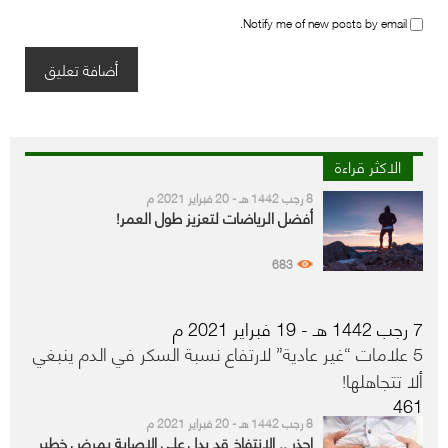
Notify me of new posts by email.
الاكثر قراءة
8 رجب 1442 هـ - 20 فبراير 2021 م
أفضل الرياضات لتعزيز طول العمر!
683
7 رجب 1442 هـ - 19 فبراير 2021 م
5 علامات “غير عادية” لارتفاع نسبة السكر في الدم ينبغي
ألا تتجاهلها!
461
8 رجب 1442 هـ - 20 فبراير 2021 م
احذر .. الانتفاخ قد يدل على الإصابة بمرض خطير