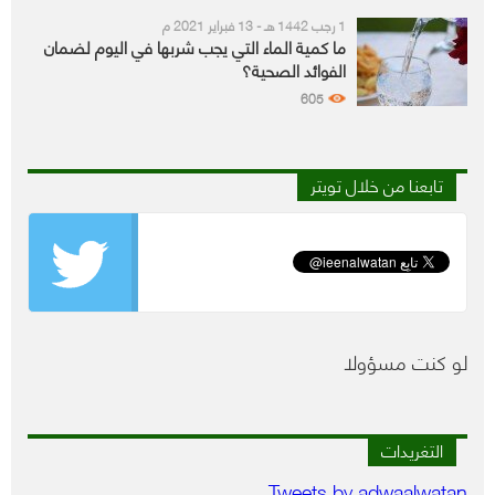
1 رجب 1442 هـ - 13 فبراير 2021 م
ما كمية الماء التي يجب شربها في اليوم لضمان
الفوائد الصحية؟
605
تابعنا من خلال تويتر
لو كنت مسؤولا
التغريدات
Tweets by adwaalwatan