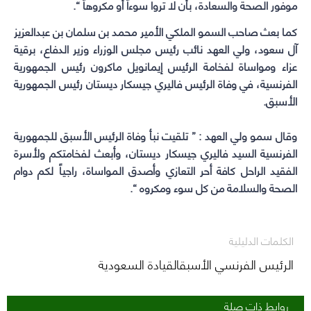
موفور الصحة والسعادة، بأن لا تروا سوءاً أو مكروهاً “.
كما بعث
صاحب السمو الملكي الأمير محمد بن سلمان بن عبدالعزيز
آل سعود، ولي العهد نائب رئيس مجلس الوزراء وزير الدفاع، برقية
عزاء
ومواساة لفخامة الرئيس إيمانويل ماكرون رئيس الجمهورية
الفرنسية، في وفاة الرئيس فاليري جيسكار ديستان رئيس الجمهورية
الأسبق.
وقال سمو ولي العهد : ” تلقيت نبأ وفاة الرئيس الأسبق للجمهورية
الفرنسية السيد فاليري جيسكار ديستان، وأبعث لفخامتكم ولأسرة
الفقيد الراحل كافة أحر التعازي وأصدق المواساة، راجياً لكم دوام
الصحة والسلامة من كل سوء ومكروه “.
الكلمات الدليلية
الرئيس الفرنسي الأسبقالقيادة السعودية
روابط ذات صلة