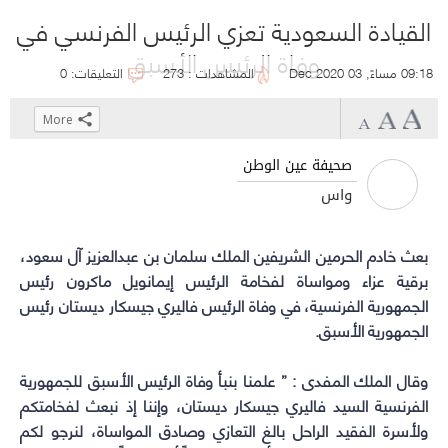
القيادة السعودية تعزي الرئيس الفرنسي في
وفاة الرئيس الأسبق
09:18 مساءً, 03 Dec 2020
المشاهدات : 273
التعليقات: 0
More
Click
Click
Click
Click
to
to
to
to
صحيفة عين الوطن
share
share
share
share
واس
on
on
on
on
WhatsApp
Telegram
Facebook
Twitter
بعث
(Opens
(Opens
(Opens
(Opens
خادم الحرمين الشريفين الملك سلمان بن عبدالعزيز آل سعود،
برقية عزاء
in
in
in
in
ومواساة لفخامة الرئيس إيمانويل ماكرون رئيس
new
new
new
new
الجمهورية الفرنسية، في وفاة الرئيس فاليري جيسكار ديستان رئيس
الجمهورية الأسبق.
window)
window)
window)
window)
وقال الملك المفدى : ” علمنا بنبأ وفاة الرئيس الأسبق للجمهورية
الفرنسية السيد فاليري جيسكار ديستان، وإننا إذ نبعث لفخامتكم
ولأسرة الفقيد الراحل بالغ التعازي وصادق المواساة، لنرجو لكم