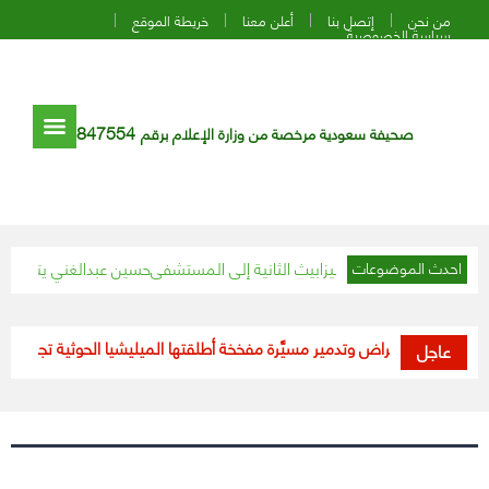
من نحن
إتصل بنا
أعلن معنا
خريطة الموقع
سياسة الخصوصية
847554
صحيفة سعودية مرخصة من وزارة الإعلام برقم
فيليب زوج الملكة إليزابيث الثانية إلى المستشفى
حسين عبدالغني يتجاهل قرار إي
احدث الموضوعات
لتحالف”: اعتراض وتدمير مسيَّرة مفخخة أطلقتها الميليشيا الحوثية تجاه السعودي
عاجل