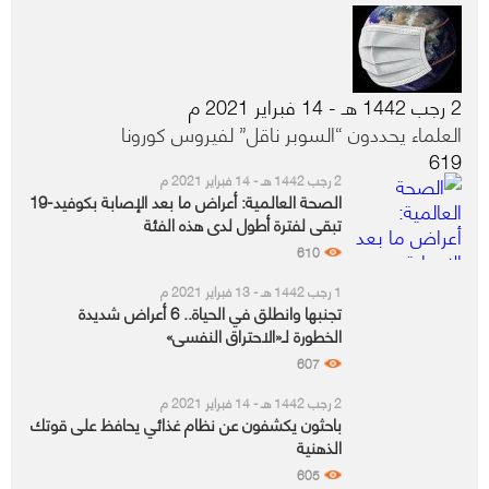
2 رجب 1442 هـ - 14 فبراير 2021 م
العلماء يحددون “السوبر ناقل” لفيروس كورونا
619
2 رجب 1442 هـ - 14 فبراير 2021 م
الصحة العالمية: أعراض ما بعد الإصابة بكوفيد-19
تبقى لفترة أطول لدى هذه الفئة
610
1 رجب 1442 هـ - 13 فبراير 2021 م
تجنبها وانطلق في الحياة.. 6 أعراض شديدة
الخطورة لـ«الاحتراق النفسي»
607
2 رجب 1442 هـ - 14 فبراير 2021 م
باحثون يكشفون عن نظام غذائي يحافظ على قوتك
الذهنية
605