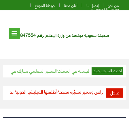
من نحن
إتصل بنا
أعلن معنا
خريطة الموقع
سياسة الخصوصية
847554
صحيفة سعودية مرخصة من وزارة الإعلام برقم
س المتوقعة اليوم الجمعة في المملكة
السفير المعلمي يشارك في الاجتماع الأ
احدث الموضوعات
التحالف”: اعتراض وتدمير مسيَّرة مفخخة أطلقتها الميليشيا الحوثية تجاه السعودي
عاجل