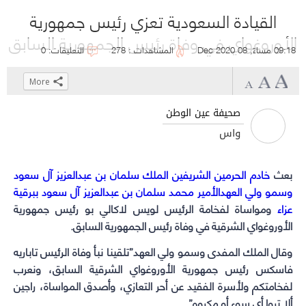
القيادة السعودية تعزي رئيس جمهورية
الأوروغواي في وفاة رئيس الجمهورية السابق
09:18 مساءً, 08 Dec 2020
المشاهدات : 278
التعليقات: 0
More
Click
Click
Click
Click
to
to
to
to
صحيفة عين الوطن
share
share
share
share
واس
on
on
on
on
WhatsApp
Telegram
Facebook
Twitter
بعث
(Opens
(Opens
(Opens
(Opens
خادم الحرمين الشريفين الملك سلمان بن عبدالعزيز آل سعود
in
in
in
in
وسمو ولي العهدالأمير محمد سلمان بن عبدالعزيز آل سعود ببرقية
عزاء
new
new
new
new
ومواساة لفخامة الرئيس لويس لاكالي بو رئيس جمهورية
window)
window)
الأوروغواي الشرقية في وفاة رئيس الجمهورية السابق.
window)
window)
وقال الملك المفدى وسمو ولي العهد”تلقينا نبأ وفاة الرئيس تاباريه
فاسكس رئيس جمهورية الأوروغواي الشرقية السابق، ونعرب
لفخامتكم ولأسرة الفقيد عن أحر التعازي، وأصدق المواساة، راجين
ألا تروا أي سوء أو مكروه”.