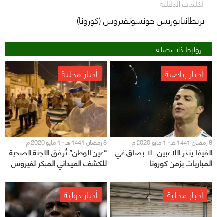
الكلمات الدليلية
بريطانيابوريس جونسونفيروس (كورونا)
روابط ذات صلة
أخبار رياضية
أخبار محلية
8 رمضان 1441 هـ - 1 مايو 2020 م
8 رمضان 1441 هـ - 1 مايو 2020 م
الفيفا ينذر اللاعبين.. لا بصاق في
“عين الوطن” تُرافق اللجنة الصحية
المباريات بزمن كورونا
للكشف الميداني المبكر لفيروس
كورونا على العمالة بمشاركة عدة
جهات حكومية
أخبار محلية
أخبار دولية