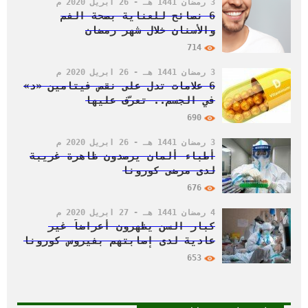
3 رمضان 1441 هـ - 26 أبريل 2020 م
6 نصائح للعناية بصحة الفم
والأسنان خلال شهر رمضان
714
3 رمضان 1441 هـ - 26 أبريل 2020 م
6 علامات تدل على نقص فيتامين «د»
في الجسم.. تعرّف عليها
690
3 رمضان 1441 هـ - 26 أبريل 2020 م
أطباء ألمان يرصدون ظاهرة غريبة
لدى مرضى كورونا
676
4 رمضان 1441 هـ - 27 أبريل 2020 م
كبار السن يظهرون أعراضاً غير
عادية لدى إصابتهم بفيروس كورونا
653