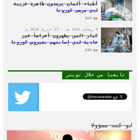
أطباء ألمان يرصدون ظاهرة غريبة
لدى مرضى كورونا
664
4 رمضان 1441 هـ - 27 أبريل 2020 م
كبار السن يظهرون أعراضاً غير
عادية لدى إصابتهم بفيروس كورونا
644
تابعنا من خلال تويتر
لو كنت مسؤولا