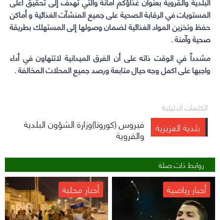
البلدية والقروية بعنوان غذاؤكم أمانة والتي تهدف إلى تحقيق أعلى
المستويات في الرقابة الصحية على جميع المنشآت الغذائية و أماكن
حفظ وتخزين المواد الغذائية لضمان وصولها إلى المستهلك بطريقة
صحية وآمنة .
مشدداً في الوقت ذاته على أن الفرق الميدانية لاتتهاون في أداء
واجبها على اكمل وجه حيال متابعة ورصد جميع المحلات المخالفة .
الكلمات الدليلية
فيروس (كورونا)وزارة الشؤون البلدية
بلدية العزيزية
والقروية
روابط ذات صلة
أخبار رياضية
أخبار محلية