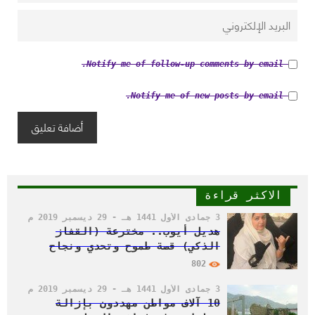
Notify me of follow-up comments by email.
Notify me of new posts by email.
الاكثر قراءة
3 جمادى الأول 1441 هـ - 29 ديسمبر 2019 م
هديل أيوب.. مخترعة (القفاز
الذكي) قصة طموح وتحدي ونجاح
802
3 جمادى الأول 1441 هـ - 29 ديسمبر 2019 م
10 آلاف مواطن مهددون بإزالة