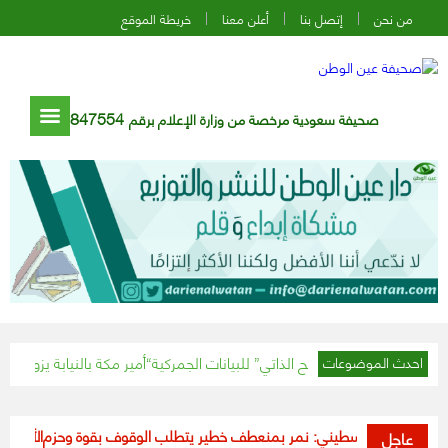
من نحن
إتصل بنا
أعلن معنا
خريطة الموقع
847554
صحيفة سعودية مرخصة من وزارة الإعلام برقم
لق مبادرة “التصحيح الذاتي” للبيانات الجمركية
أمير مكة بالنيابة يزور مدرسة تعل
احدث الموضوعات
رئيس الفلسطيني: نمر بمنعطف خطير يتطلب الوقوف بقوة وحزم
الأمم المتحدة: 115 مليون دولار مطلوبة لمساعدة 342 ألف ليبي 
عاجل