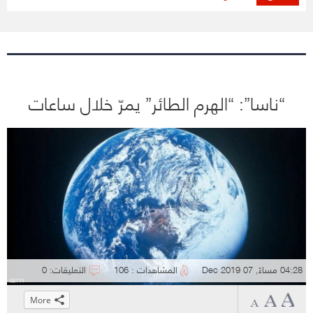
“ناسا”: “الهرم الطائر” يمرّ خلال ساعات
04:28 مساءً, 07 Dec 2019
المشاهدات : 106
التعليقات: 0
More
Click
Click
Click
Click