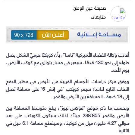
to
to
to
to
صحيفة عين الوطن
share
share
share
share
متابعات
on
on
on
on
WhatsApp
Telegram
Facebook
Twitter
(Opens
(Opens
(Opens
(Opens
in
in
in
in
new
new
new
new
أفادت وكالة الفضاء الأميركية “ناسا”، بأن كويكبًا هرميَّ الشكل يصل
window)
window)
window)
window)
طوله إلى نحو 430 قدمًا، سيعبر في مسار يتوازى مع كوكب الأرض،
يوم الأحد.
ووفق مركز دراسات الأجسام القريبة من الأرض في مختبر الدفع
النفاث التابع لناسا؛ سيمر كويكب “في إتش 5” على مسافة تصل
إلى 18 ضعف المسافة بين الأرض والقمر.
وبحسب ما ذكر موقع “فوكس نيوز”، يبلغ متوسط المسافة بين
الأرض والقمر 238.855 ميلًا؛ لذلك سيكون الكويكب على بعد
حوالي 4.27 مليون ميل من كوكبنا، وسيقطع مسافة 6.1 ميل في
الثانية.