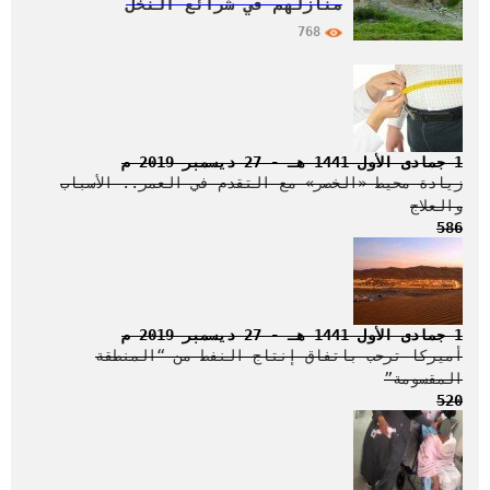
منازلهم في شرائع النخل
768
1 جمادى الأول 1441 هـ - 27 ديسمبر 2019 م
زيادة محيط «الخصر» مع التقدم في العمر.. الأسباب
والعلاج
586
1 جمادى الأول 1441 هـ - 27 ديسمبر 2019 م
أميركا ترحب باتفاق إنتاج النفط من “المنطقة
المقسومة”
520