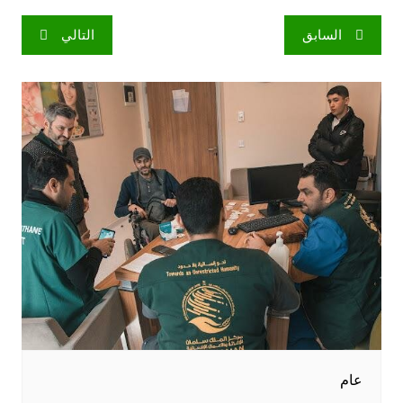
تصفّح
السابق
التالي
المقالات
عام