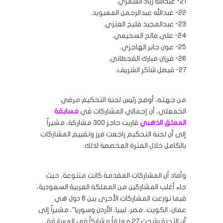
21- عبدالله زياد الشمري.
22- عبدالله عبدالرحمن المعيويد.
23- عبدالمجيد فليح العنزي.
24- علي فالح السحيمي.
25- عون جابر الهاجري.
26- فرزان مبارك القحطاني.
27- فيصل شاكر الشريف.
من جهته، أوضح رئيس لجنة التحكيم مرضي
الخمعلي، أن إجمالي المشاركات في
مسابقة
المعلق الذهبي
قاربت حاجز 300 مشاركة، مشيراً
إلى أن لجنة التحكيم راجعت فرز وتقييم المشاركات
بالكامل خلال الفترة المخصصة لذلك.
وأفاد أن المشاركات المقدمة كانت متنوعة، حيث
جاء أغلب المشاركين من المملكة العربية السعودية،
فيما توزعت المشاركات الأخرى بين 6 دول هي
عمان، الكويت، مصر، ليبيا، الأردن وسوريا”، مشيراً إلى
أن اللجنة رشحت 27 معلقاً مشاركاً في المسابقة،