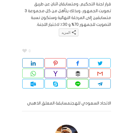
قرار لجنة التحكيم، ومتسابقان اثنان عن طريق
تصويت الجمهور، وبذلك يتأهل من كل مجموعة 3
متسابقين إلى المرحلة النهائية وستكون نسبة
التصويت للجمهور 70% و 30٪ لاختيار اللجنة.
المزيد
اضغط
انقر
انقر
انقر
اضغط
للمشاركة
للمشاركة
للمشاركة
للمشاركة
لتشارك
على
على
على
على
على
0
تويتر
فيسبوك
Telegram
WhatsApp
LinkedIn
(فتح
(فتح
(فتح
(فتح
(فتح
في
في
في
في
في
نافذة
نافذة
نافذة
نافذة
نافذة
جديدة)
جديدة)
جديدة)
جديدة)
جديدة)
الاتحاد السعودي للهجنمسابقة المعلق الذهبي