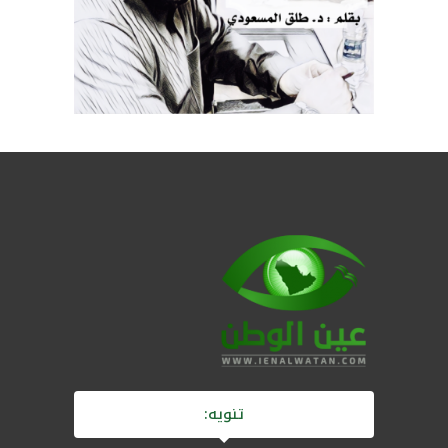
تنويه: