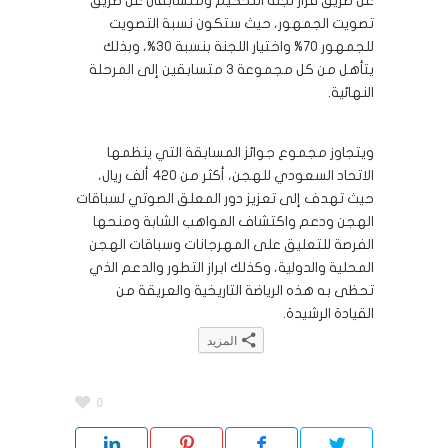
عن طريق قرار لجنة التحكيم ومتسابقان عن طريق
تصويت الجمهور، حيث ستكون نسبة التصويت
للجمهور 70% واختيار اللجنة بنسبة 30%، وبذلك
يتأهل من كل مجموعة 3 متسابقين إلى المرحلة
النهائية.
ويتجاوز مجموع جوائز المسابقة التي ينظمها
الاتحاد السعودي للهجن، أكثر من 420 ألف ريال،
حيث تهدف إلى تعزيز دور المعلق الصوتي لسباقات
الهجن ودعم واكتشاف المواهب الشابة ومنحها
الفرصة للتعليق على المهرجانات وسباقات الهجن
المحلية والدولية، وكذلك ابراز التطور والدعم الذي
تحظى به هذه الرياضة التاريخية والعريقة من
القيادة الرشيدة.
المزيد
اضغط
انقر
انقر
انقر
اضغط
للمشاركة
للمشاركة
للمشاركة
للمشاركة
لتشارك
على
على
على
على
على
0
تويتر
فيسبوك
Telegram
WhatsApp
LinkedIn