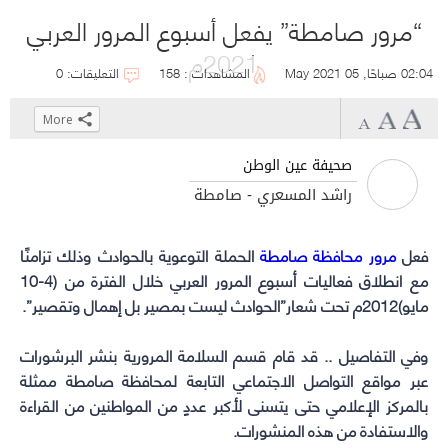
“مرور صامطة” يفعل أسبوع المرور العربي
2021م
02:04 صباحًا, 05 May 2021
المشاهدات : 158
التعليقات: 0
More
Click
Click
Click
Click
to
to
to
to
صحيفة عين الوطن
share
share
share
share
راشد المسعري - صامطة
on
on
on
on
WhatsApp
Telegram
Facebook
Twitter
فعل
مرور محافظة صامطة
(Opens
(Opens
(Opens
(Opens
الحملة التوعوية بالحوادث وذلك تزامنًا
in
in
in
in
مع انطلاق فعاليات أسبوع المرور العربي خلال الفترة من (4-10
مايو)2012م تحت شعار”الحوادث ليست بمصير بل إهمال وتقصير”.
new
new
new
new
window)
window)
window)
window)
وفي التفاصيل .. قد قام قسم السلامة المرورية بنشر البرشورات
عبر مواقع التواصل الاجتماعي التابعة لمحافظة صامطة ممثلة
بالمركز الإعلامي حتى يتسنى لأكبر عددٍ من المواطنين من القراءة
والاستفادة من هذه المنشورات.