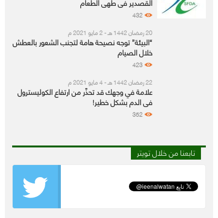
القصدير في طهي الطعام
432
20 رمضان 1442 هـ - 2 مايو 2021 م
“البيئة” توجه نصيحة هامة لتجنب الشعور بالعطش
خلال الصيام
423
22 رمضان 1442 هـ - 4 مايو 2021 م
علامة في وجهك قد تحذّر من ارتفاع الكوليسترول
في الدم بشكل خطير!
352
تابعنا من خلال تويتر