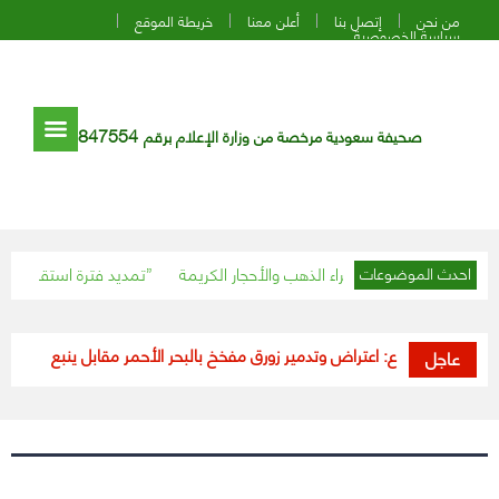
من نحن
إتصل بنا
أعلن معنا
خريطة الموقع
سياسة الخصوصية
847554
صحيفة سعودية مرخصة من وزارة الإعلام برقم
ك.. حقوقك عند شراء الذهب والأحجار الكريمة
تمديد فترة استقبال طلبات الترشح لعضوية مجلس إدارة “أرباب الطوائف”
احدث الموضوعات
وزارة الدفاع: اعتراض وتدمير زورق مفخخ بالبحر الأحمر مقابل ينبع
“الصحة”⁩ تعلن تسجيل 
عاجل