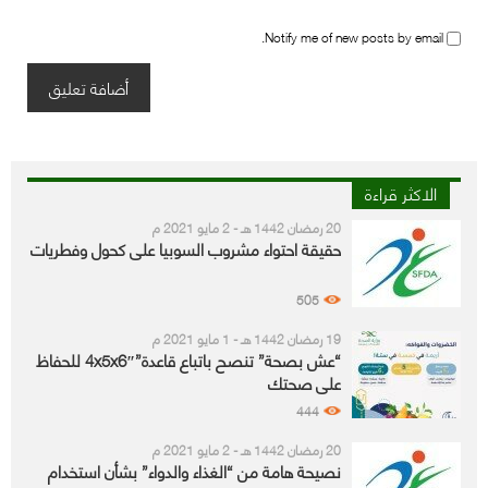
Notify me of new posts by email.
الاكثر قراءة
20 رمضان 1442 هـ - 2 مايو 2021 م
حقيقة احتواء مشروب السوبيا على كحول وفطريات
505
19 رمضان 1442 هـ - 1 مايو 2021 م
“عش بصحة” تنصح باتباع قاعدة”4x5x6″ للحفاظ
على صحتك
444
20 رمضان 1442 هـ - 2 مايو 2021 م
نصيحة هامة من “الغذاء والدواء” بشأن استخدام