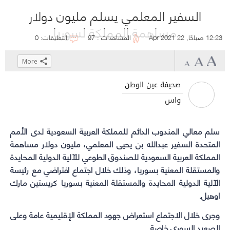
السفير المعلمي يسلم مليون دولار
مساهمة المملكة لسوريا
12:23 صباحًا, 22 Apr 2021
المشاهدات : 97
التعليقات: 0
More
Click
Click
Click
Click
to
to
to
to
صحيفة عين الوطن
share
share
share
share
واس
on
on
on
on
WhatsApp
Telegram
Facebook
Twitter
سلم
(Opens
(Opens
(Opens
(Opens
معالي المندوب الدائم للمملكة العربية السعودية لدى الأمم
in
المتحدة السفير عبدالله بن يحيى ‏المعلمي
in
in
in
، مليون دولار مساهمة
new
new
new
new
المملكة العربية السعودية للصندوق الطوعي للآلية الدولية ‏المحايدة
window)
window)
window)
window)
والمستقلة المعنية بسوريا، وذلك خلال اجتماع افتراضي مع رئيسة
الآلية الدولية المحايدة ‏والمستقلة المعنية بسوريا كريستين مارك
اوهيل.‏
وجرى خلال الاجتماع استعراض جهود المملكة الإقليمية عامة وعلى
الصعيد السوري خاصة.‏