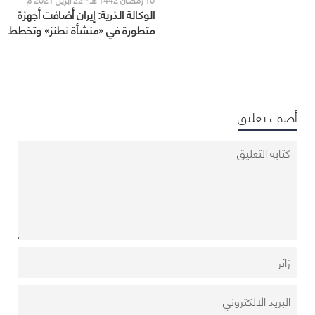
الوكالة الذرية: إيران أضافت أجهزة
متطورة في «منشأة نطنز» وتخطط
لإضافة المزيد
أضف تعليق