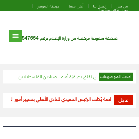
من نحن
إتصل بنا
أعلن معنا
خريطة الموقع
سياسة الخصوصية
847554
صحيفة سعودية مرخصة من وزارة الإعلام برقم
احتلال الإسرائيلي تغلق بحر غزة أمام الصيادين الفلسطينيين
التلفزيون ا
احدث الموضوعات
وزير الرياضة يُكلف الرئيس التنفيذي للنادي الأهلي بتسيير أمور النادي بعد ا
عاجل