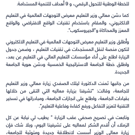
للخطة الوطنية للتحول الرقمي، و 9 أهداف للتنمية المستدامة.
كما دشن معالي وزير التعليم معرض التوجهات العالمية في التعليم
الالكتروني، والمقام باستخدام تقنيات الواقع الافتراضي والواقع
المعزز والمحاكاة و”الجيروسكوب”.
وأطلق وزير التعليم معرض التوجهات العالمية في التعليم الالكتروني
لتكون منصة لنقل المستجدات في تقنيات التعليم ، وضمن جدول
الزيارة اطلع على أداء مؤسسات التعليم العالي في التعليم عن بعد،
واطلق خطة الجامعة الاستراتيجية الخمسية ودشن هوية الجامعة
الجديدة.
من جانبها ثمنت الدكتورة ليلك الصفدي زيارة معالي وزير التعليم
للجامعة، وقالت: “تشرفنا بزيارة معاليه التي التقى من خلالها
بقيادات الجامعة، واطلع على انجازات الجامعة، ومبادراتها في تسخير
التقنية لتعزيز التفاعل ورفع كفاءة وفاعلية التعليم”.
وتابعت في تصريح صحفي عقب الزيارة ” يطيب لي نيابة عن كل
الزملاء أن أقدم الشكر لمعاليه على تشرفينا اليوم، وبلا شك فإن
زيارة معالي الوزير أسست لانطلاقة جديدة ومتوثبة للجامعة،