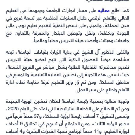
كما اطلع
معاليه
على مسار انجازات الجامعة وجهودها في التعليم
العالي والتعلم الرقمي خلال السنوات الماضية عبر تسعة فروع في
مدن المملكة، والمبني على تسخير التقنية لتقديم تعليم نوعي عالي
الجودة وبكفاءة، ونقل وتوطين الابتكار والمعرفة بالتعاون مع
جامعات وهيئات وأعضاء هيئة التدريس محلياً وعالمياً.
والتقى الدكتور آل الشيخ في بداية الزيارة بقيادات الجامعة، تبعه
مشاهدة عرضاً للفصول الذكية التي تتيح لعضو هيئة التدريس
تقديم محاضراته التفاعلية للطلبة بشكل مباشر في الفروع التسعة،
حيث تسعى هذه التجربة إلى تحسين العملية التعليمية والتوسع في
مناطق المملكة. ومن ثم زار وزير التعليم غرفة متابعة نظام ادارة
التعلم واطلع على سير العمل.
وتوجه معاليه بصحبة رئيسة الجامعة لمكان تدشين الهوية الجديدة
ومن ثم الاطلاع على الخطة الاستراتيجية التي تمتد حتى العام 2025،
وتسعى لتحقيق 7 أهداف رئيسة لرؤية المملكة، و37 هدفاً فرعياً في
محاور الرؤية الثلاث، ومن المتوقع أن تسهم في تحقيق 9 أهداف
لوزارة التعليم، و11 هدفاً لبرنامج تنمية القدرات البشرية و4 أهداف