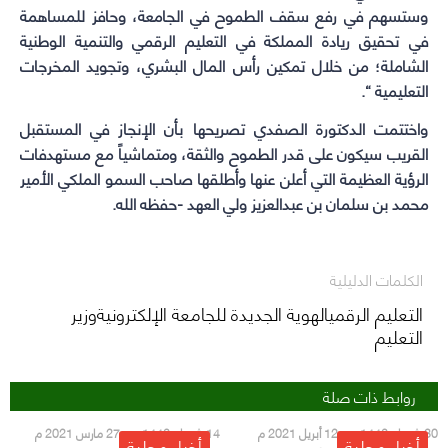
وستسهم في رفع سقف الطموح في الجامعة، وحافز للمساهمة
في تحقيق ريادة المملكة في التعليم الرقمي والتنمية الوطنية
الشاملة؛ من خلال تمكين رأس المال البشري، وتجويد المخرجات
التعليمية “.
واختتمت الدكتورة الصفدي تصريحها بأن الإنجاز في المستقبل
القريب سيكون على قدر الطموح والثقة، ومتماشياً مع مستهدفات
الرؤية العظيمة التي أعلن عنها وأطلقها صاحب السمو الملكي الأمير
محمد بن سلمان بن عبدالعزيز ولي العهد -حفظه الله.
الكلمات الدليلية
التعليم الرقميالهوية الجديدة للجامعة الإلكترونيةوزير
التعليم
روابط ذات صلة
30 شعبان 1442 هـ - 12 أبريل 2021 م
14 شعبان 1442 هـ - 27 مارس 2021 م
أخبار محلية
أخبار محلية