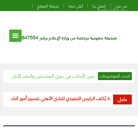
من نحن
إتصل بنا
أعلن معنا
خريطة الموقع
سياسة الخصوصية
847554
صحيفة سعودية مرخصة من وزارة الإعلام برقم
ثر استفادة من اللاعبين الأجانب في دوري المحترفين والنصر الأقل
الأمن ال
احدث الموضوعات
وزير الرياضة يُكلف الرئيس التنفيذي للنادي الأهلي بتسيير أمور النادي بعد استق
عاجل