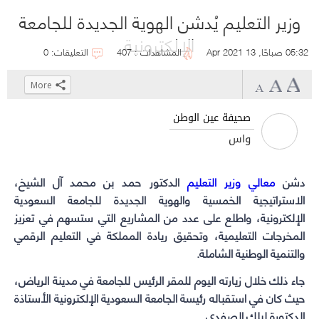
وزير التعليم يُدشن الهوية الجديدة للجامعة
الإلكترونية
05:32 صباحًا, 13 Apr 2021
المشاهدات : 407
التعليقات: 0
More
Click
Click
Click
Click
to
to
to
to
صحيفة عين الوطن
share
share
share
share
واس
on
on
on
on
WhatsApp
Telegram
Facebook
Twitter
دشن
معالي وزير التعليم
(Opens
(Opens
(Opens
(Opens
الدكتور حمد بن محمد آل الشيخ،
in
in
in
in
الاستراتيجية الخمسية والهوية الجديدة للجامعة السعودية
new
new
new
new
الإلكترونية، واطلع على عدد من المشاريع التي ستسهم في تعزيز
window)
window)
window)
window)
المخرجات التعليمية، وتحقيق ريادة المملكة في التعليم الرقمي
والتنمية الوطنية الشاملة.
جاء ذلك خلال زيارته اليوم للمقر الرئيس للجامعة في مدينة الرياض،
حيث كان في استقباله رئيسة الجامعة السعودية الإلكترونية الأستاذة
الدكتورة ليلك الصفدي.