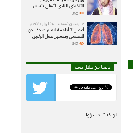
التنفيذي للنادي الأهلي بتسيير
أمور النادي بعد استقالة مؤمنة
352
12 رمضان 1442 هـ - 24 أبريل 2021 م
أفضل 7 أطعمة لتعزيز صحة الجهاز
التنفسي وتحسين عمل الرئتين
342
تابعنا من خلال تويتر
لو كنت مسؤولا