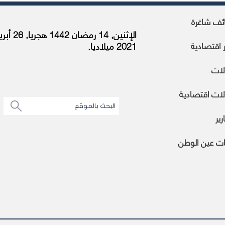
ئف شاغرة
الإثنين, 14 رمضان 1442 هجر
ر اقتصادية
2021 ميلاديا.
لات
ات اقتصادية
رير
ات عين الوطن