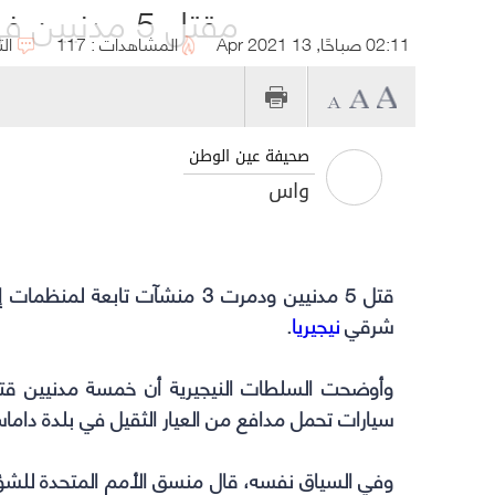
مقتل 5 مدنيين في نيجيريا إثر هجوم إرهابي
02:11 صباحًا, 13 Apr 2021
المشاهدات : 117
ال
صحيفة عين الوطن
واس
قتل 5 مدنيين ودمرت 3 منشآت تا
شرقي
نيجيريا
.
وأوضحت السلطات النيجيرية أن خمسة مدنيين قتلو
سيارات تحمل مدافع من العيار الثقيل في بلدة داماس
وفي السياق نفسه، قال منسق الأمم المتحدة للشؤ