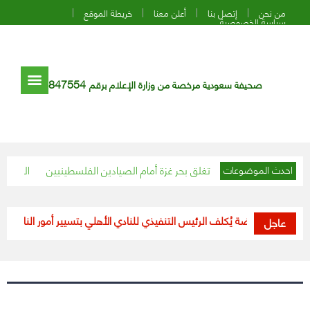
من نحن
إتصل بنا
أعلن معنا
خريطة الموقع
سياسة الخصوصية
847554
صحيفة سعودية مرخصة من وزارة الإعلام برقم
احتلال الإسرائيلي تغلق بحر غزة أمام الصيادين الفلسطينيين
التلفزيون ا
احدث الموضوعات
وزير الرياضة يُكلف الرئيس التنفيذي للنادي الأهلي بتسيير أمور النادي بعد ا
عاجل