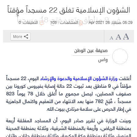
الشؤون الإسلامية تغلق 22 مسجداً مؤقتاً
في 9 مناطق وتعيد فتح 18 مسجداً
05:29 صباحًا, 26 Apr 2021
المشاهدات : 103
التعليقات: 0
More
Click
Click
Click
Click
to
to
to
to
صحيفة عين الوطن
share
share
share
share
واس
on
on
on
on
WhatsApp
Telegram
Facebook
Twitter
أغلقت
(Opens
وزارة الشؤون الإسلامية والدعوة والإرشاد
(Opens
(Opens
(Opens
اليوم، 22 مسجداً
in
in
in
in
مؤقتاً في 9 مناطق بعد ثبوت 22 حالة إصابة بفيروس كورونا بين
new
new
new
new
صفوف المصلين، ليصل مجموع ما أُغلق خلال 78 يوماً 823
window)
window)
window)
window)
مسجداً ، فُتِحَ 782 منها بعد الانتهاء من التعقيم واكتمال الجاهزية
في إطار الحرص على سلامة مرتادي بيوت الله.
وبينت الوزارة في تقرير صادر اليوم، أن المساجد المغلقة أربعة
بمنطقة الرياض، وأربعة بالمنطقة الشرقية، وثلاثة بمنطقة المدينة
المنورة، وثلاثة بمنطقة مكة المكرمة، وثلاثة بمنطقة جازان، واثنان