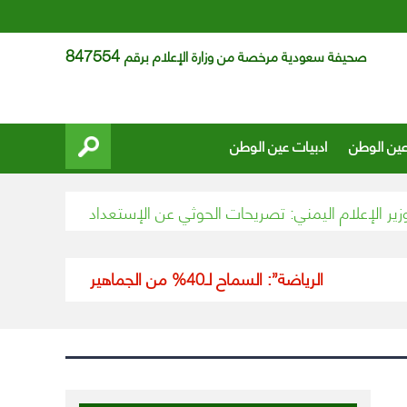
847554
صحيفة سعودية مرخصة من وزارة الإعلام برقم
عين الوطن
ادبيات عين الوطن
لإعلام اليمني: تصريحات الحوثي عن الإستعداد لتبادل الأسرى ت
“الرياضة”: السماح لـ40% من الجماهير “المحصّنين” بحضور مباراة السعودية وفلسطين