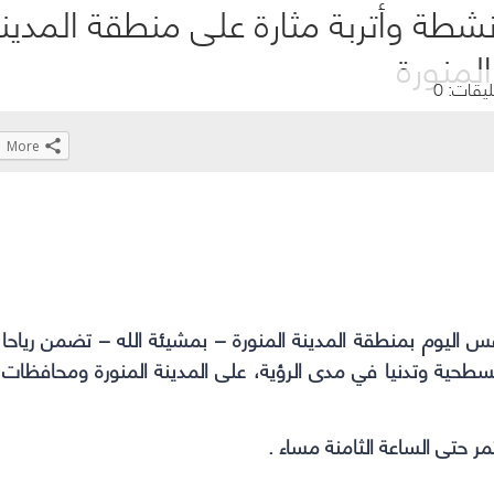
 نشطة وأتربة مثارة على منطقة المدين
المنورة
ليقات: 0
More
Click
Click
Click
Click
to
to
to
to
share
share
share
share
on
on
on
on
WhatsApp
Telegram
Facebook
Twitter
(Opens
(Opens
(Opens
(Opens
قس اليوم بمنطقة المدينة المنورة – بمشيئة الله – تضمن رياحا
in
in
in
in
السطحية وتدنيا في مدى الرؤية، على المدينة المنورة ومحافظات
new
new
new
new
window)
window)
window)
window)
مر حتى الساعة الثامنة مساء .