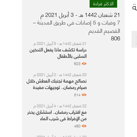
ة
الاكثر قراءة
21 شعبان 1442 هـ - 3 أبريل 2021 م
7 وفيات و 5 إصابات في طريق المدينة –
القصيم القديم
806
21 شعبان 1442 هـ - 3 أبريل 2021 م
دراسة تكشف ماذا يفعل التدخين
السلبي بالأطفال
623
20 شعبان 1442 هـ - 2 أبريل 2021 م
نصائح مهمة تجنبك العطش خلال
صيام رمضان.. توجيهات مفيدة
للمرضى
514
22 شعبان 1442 هـ - 4 أبريل 2021 م
مع اقتراب رمضان.. استشاري يحذر
من الإفراط في شرب الماء
بالسحور
460
22 شعبان 1442 هـ - 4 أبريل 2021 م