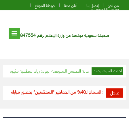
من نحن
إتصل بنا
أعلن معنا
خريطة الموقع
سياسة الخصوصية
847554
صحيفة سعودية مرخصة من وزارة الإعلام برقم
نبك زيارة الطبيب
حالة الطقس المتوقعة اليوم: رياح سطحية مثيرة للأتربة وال
احدث الموضوعات
“الرياضة”: السماح لـ40% من الجماهير “المحصّنين” بحضور مباراة السعودية وفلسطين
عاجل