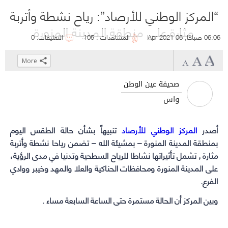
“المركز الوطني للأرصاد”: رياح نشطة وأتربة
مثارة على منطقة المدينة المنورة
06:06 صباحًا, 06 Apr 2021
المشاهدات : 105
التعليقات: 0
More
Click
Click
Click
Click
to
to
to
to
صحيفة عين الوطن
share
share
share
share
واس
on
on
on
on
WhatsApp
Telegram
Facebook
Twitter
أصدر
المركز الوطني للأرصاد
(Opens
(Opens
(Opens
(Opens
تنبيهاً بشأن حالة الطقس اليوم
in
in
in
in
بمنطقة المدينة المنورة – بمشيئة الله – تضمن رياحا نشطة وأتربة
new
new
new
new
مثارة , تشمل تأثيراتها نشاطا للرياح السطحية وتدنيا في مدى الرؤية،
window)
window)
window)
window)
على المدينة المنورة ومحافظات الحناكية والعلا والمهد وخيبر ووادي
الفرع.
وبين
المركز
أن الحالة مستمرة حتى الساعة السابعة مساء .