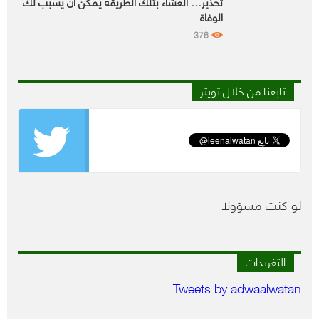
تحذير… العشاء بتلك الطريقة يمكن أن يسبب لك
الوفاة
376
تابعنا من خلال تويتر
لو كنت مسؤولا
التغريدات
Tweets by adwaalwatan