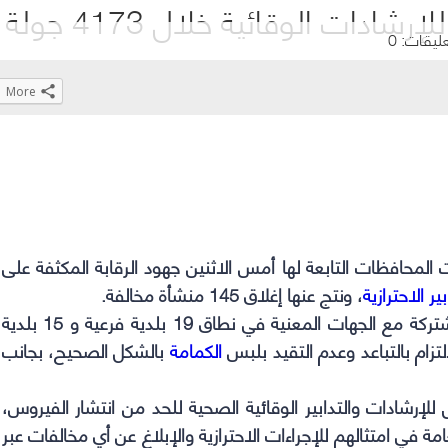
عليقات: 0
More
Click
Click
Click
Click
to
to
to
to
share
share
share
share
on
on
on
on
WhatsApp
Telegram
Facebook
Twitter
(Opens
(Opens
(Opens
(Opens
المحافظات التابعة لها أمس الاثنين جهود الرقابة المكثفة على
in
in
in
in
ير الاحترازية
، ونتج عنها إغلاق 145 منشأة مخالفة.
new
new
new
new
وأوضحت الأمانة أنها نفذت 4173 جولة ميدانية مشتركة مع الجهات المعنية في نطاق 19 بلدية فرعية و 15 بلدية
window)
window)
window)
window)
الكمامة
بالشكل الصحيح، بجانب
للإرشادات والتدابير الوقائية الصحية للحد من انتشار الفيروس،
ة في امتثالهم للإجراءات الاحترازية والإبلاغ عن أي مخالفات عبر