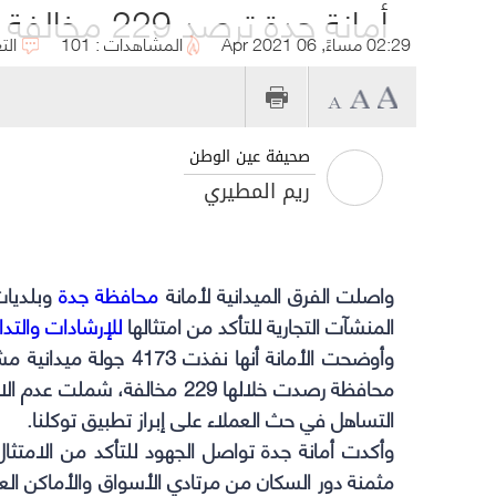
أمانة جدة ترصد 229 مخالفة للإرشادات الوقائية خلال 4173 جولة
02:29 مساءً, 06 Apr 2021
المشاهدات : 101
الت
صحيفة عين الوطن
ريم المطيري
واصلت الفرق الميدانية لأمانة
محافظة جدة
وبلديات 
المنشآت التجارية للتأكد من امتثالها
للإرشادات والتداب
محافظة رصدت خلالها 229 مخالفة، شملت عدم الالتزام بالتباعد وعدم التقيد بلبس
التساهل في حث العملاء على إبراز تطبيق توكلنا.
وأكدت أمانة جدة تواصل الجهود للتأكد من الامتثال 
مثمنة دور السكان من مرتادي الأسواق والأماكن العام